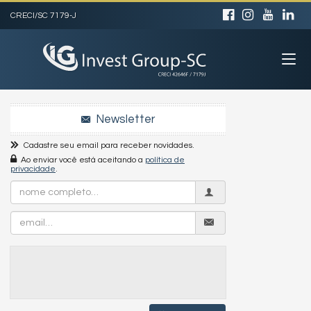
CRECI/SC 7179-J
Newsletter
Cadastre seu email para receber novidades.
Ao enviar você está aceitando a
política de
privacidade
.
Nome
Completo
Email