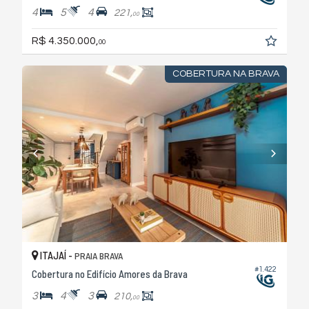
4
5
4
221,
00
R$ 4.350.000,
00
COBERTURA NA BRAVA
ITAJAÍ -
PRAIA BRAVA
#1.422
Cobertura no Edifício Amores da Brava
3
4
3
210,
00