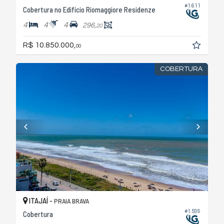
#1.611
Cobertura no Edifício Riomaggiore Residenze
4
4
4
296,
20
R$ 10.850.000,
00
COBERTURA
ITAJAÍ -
PRAIA BRAVA
#1.599
Cobertura