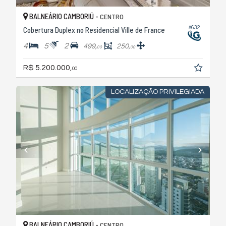
BALNEÁRIO CAMBORIÚ -
CENTRO
#632
Cobertura Duplex no Residencial Ville de France
4
5
2
499,
250,
00
00
R$ 5.200.000,
00
LOCALIZAÇÃO PRIVILEGIADA
BALNEÁRIO CAMBORIÚ -
CENTRO