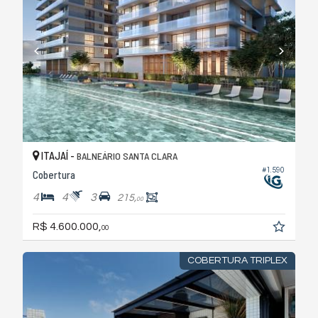
ITAJAÍ -
BALNEÁRIO SANTA CLARA
#1.590
Cobertura
4
4
3
215,
00
R$ 4.600.000,
00
COBERTURA TRIPLEX