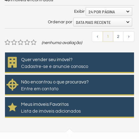
24 POR PÁGINA
Exibir
DATA MAIS RECENTE
Ordenar por
‹
1
2
›
(nenhuma avaliação)
Quer vender seu imóvel?
Cadastre-se e anuncie conosco
Não encontrou o que procurava?
Entre em contato
Meus imóveis Favoritos
Lista de imóveis adicionados