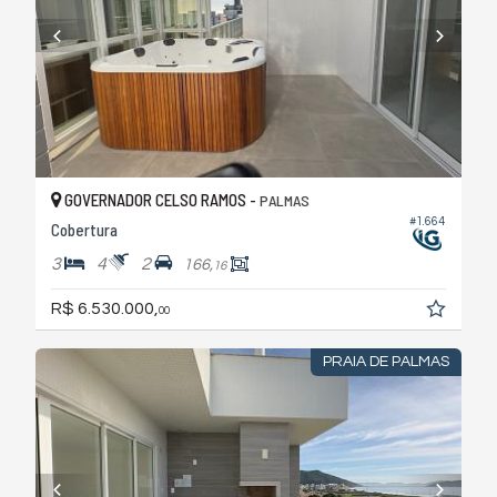
GOVERNADOR CELSO RAMOS -
PALMAS
#1.664
Cobertura
3
4
2
166,
16
R$ 6.530.000,
00
PRAIA DE PALMAS