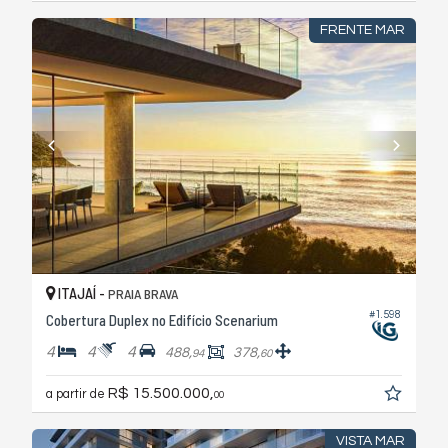
FRENTE MAR
ITAJAÍ -
PRAIA BRAVA
#1.598
Cobertura Duplex no Edifício Scenarium
4
4
4
488,
378,
94
60
R$ 15.500.000,
a partir de
00
VISTA MAR