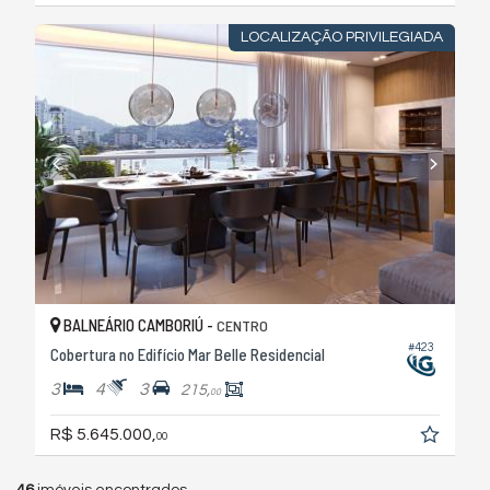
LOCALIZAÇÃO PRIVILEGIADA
BALNEÁRIO CAMBORIÚ -
CENTRO
#423
Cobertura no Edifício Mar Belle Residencial
3
4
3
215,
00
R$ 5.645.000,
00
46
imóveis encontrados