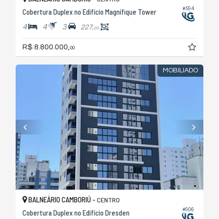
#594
Cobertura Duplex no Edifício Magnifique Tower
4
4
3
227,
00
R$ 8.800.000,
00
MOBILIADO
BALNEÁRIO CAMBORIÚ -
CENTRO
#906
Cobertura Duplex no Edifício Dresden