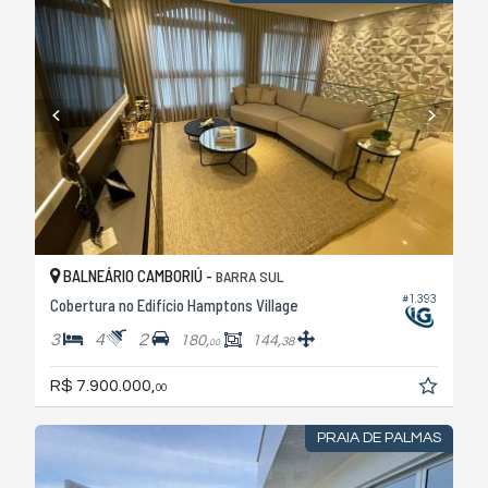
BALNEÁRIO CAMBORIÚ -
BARRA SUL
#1.393
Cobertura no Edifício Hamptons Village
3
4
2
180,
144,
38
00
R$ 7.900.000,
00
PRAIA DE PALMAS