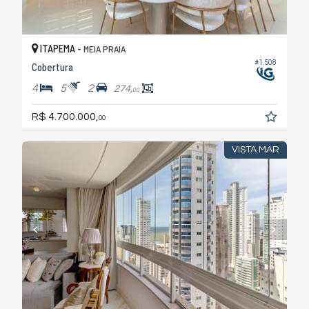
ITAPEMA -
MEIA PRAIA
#1.508
Cobertura
4
5
2
274,
00
R$ 4.700.000,
00
VISTA MAR