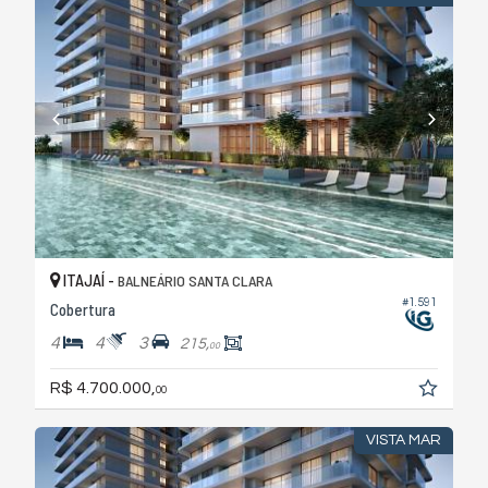
ITAJAÍ -
BALNEÁRIO SANTA CLARA
#1.591
Cobertura
4
4
3
215,
00
R$ 4.700.000,
00
VISTA MAR