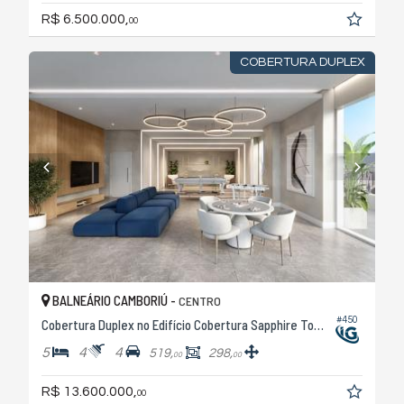
R$ 6.500.000,
00
COBERTURA DUPLEX
BALNEÁRIO CAMBORIÚ -
CENTRO
#450
Cobertura Duplex no Edifício Cobertura Sapphire Tower
5
4
4
519,
298,
00
00
R$ 13.600.000,
00