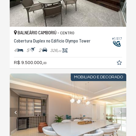
BALNEÁRIO CAMBORIÚ -
CENTRO
#1.517
Cobertura Duplex no Edifício Olympo Tower
4
5
2
326,
00
R$ 9.500.000,
00
MOBILIADO E DECORADO