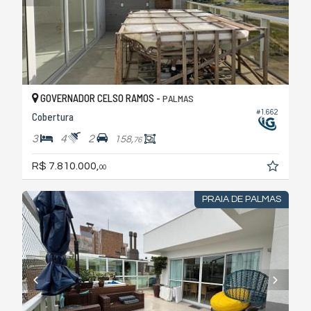
GOVERNADOR CELSO RAMOS -
PALMAS
#1.662
Cobertura
3
4
2
158,
76
R$ 7.810.000,
00
PRAIA DE PALMAS