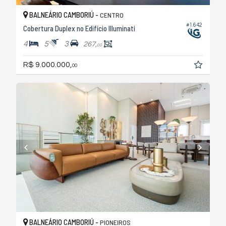
BALNEÁRIO CAMBORIÚ -
CENTRO
#1.642
Cobertura Duplex no Edifício Illuminati
4
5
3
267,
00
R$ 9.000.000,
00
BALNEÁRIO CAMBORIÚ -
PIONEIROS