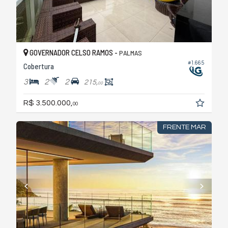
GOVERNADOR CELSO RAMOS -
PALMAS
#1.665
Cobertura
3
2
2
215,
00
R$ 3.500.000,
00
FRENTE MAR