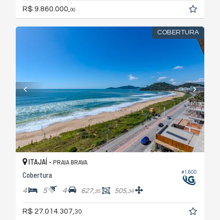
R$ 9.860.000,
00
COBERTURA
ITAJAÍ -
PRAIA BRAVA
#1.600
Cobertura
4
5
4
627,
505,
35
34
R$ 27.014.307,
30