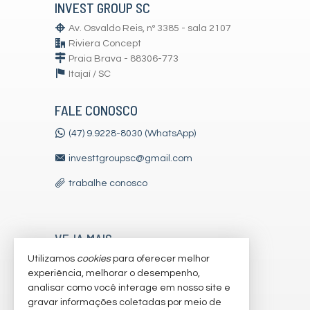
INVEST GROUP SC
Av. Osvaldo Reis, nº 3385 - sala 2107
Riviera Concept
Praia Brava - 88306-773
Itajaí /
SC
FALE CONOSCO
(47) 9.9228-8030 (WhatsApp)
investtgroupsc@gmail.com
trabalhe conosco
VEJA MAIS
Utilizamos
cookies
para oferecer melhor
receba nosso newsletter
experiência, melhorar o desempenho,
indicadores financeiros
analisar como você interage em nosso site e
gravar informações coletadas por meio de