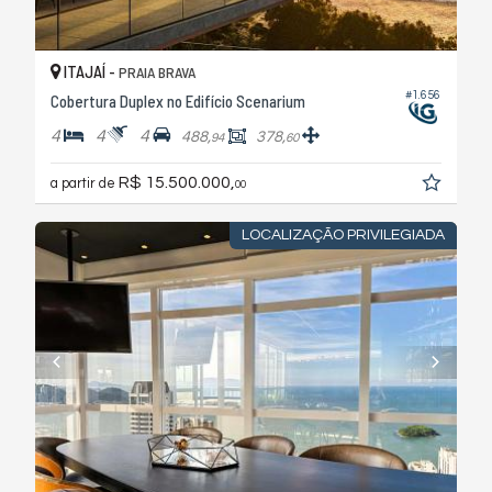
ITAJAÍ -
PRAIA BRAVA
#1.656
Cobertura Duplex no Edifício Scenarium
4
4
4
488,
378,
94
60
R$ 15.500.000,
a partir de
00
LOCALIZAÇÃO PRIVILEGIADA