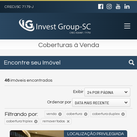
CRECI/SC 7179-J
Coberturas à Venda
Encontre seu Imóvel
46
imóveis encontrados
24 POR PÁGINA
Exibir
DATA MAIS RECENTE
Ordenar por
Filtrando por:
venda
cobertura
cobertura duplex
cobertura triplex
remover todos
LOCALIZAÇÃO PRIVILEGIADA