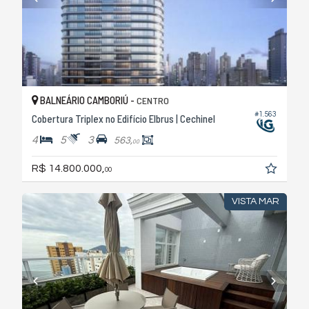
BALNEÁRIO CAMBORIÚ -
CENTRO
#1.563
Cobertura Triplex no Edifício Elbrus | Cechinel
4
5
3
563,
00
R$ 14.800.000,
00
VISTA MAR