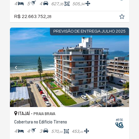
4
5
4
627,
505,
35
34
R$ 22.663.752,
28
PREVISÃO DE ENTREGA JULHO 2025
ITAJAÍ -
PRAIA BRAVA
#856
Cobertura no Edifício Tirreno
4
4
3
570,
453,
00
00