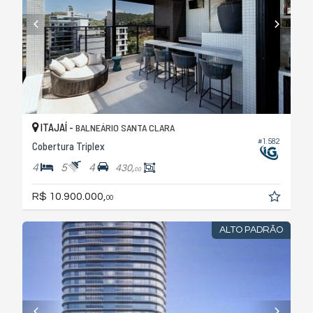
ITAJAÍ -
BALNEÁRIO SANTA CLARA
#1.582
Cobertura Triplex
4
5
4
430,
00
R$ 10.900.000,
00
ALTO PADRÃO