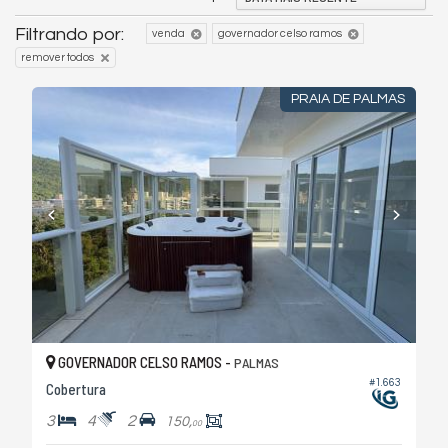
Filtrando por:
venda
governador celso ramos
remover todos
PRAIA DE PALMAS
GOVERNADOR CELSO RAMOS -
PALMAS
#1.663
Cobertura
3
4
2
150,
00