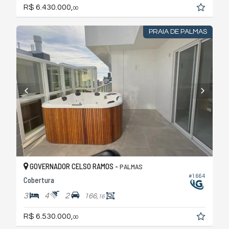
R$ 6.430.000,
00
PRAIA DE PALMAS
GOVERNADOR CELSO RAMOS -
PALMAS
#1.664
Cobertura
3
4
2
166,
16
R$ 6.530.000,
00