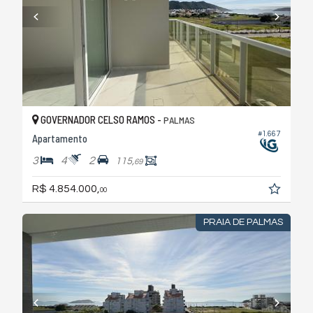
GOVERNADOR CELSO RAMOS -
PALMAS
#1.667
Apartamento
3
4
2
115,
69
R$ 4.854.000,
00
PRAIA DE PALMAS