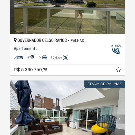
GOVERNADOR CELSO RAMOS -
PALMAS
#1.668
Apartamento
3
4
2
115,
69
R$ 5.360.750,
75
PRAIA DE PALMAS