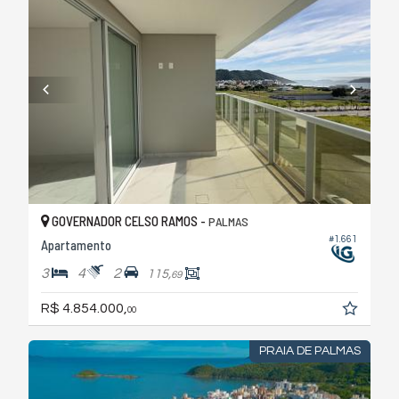
GOVERNADOR CELSO RAMOS -
PALMAS
#1.661
Apartamento
3
4
2
115,
69
R$ 4.854.000,
00
PRAIA DE PALMAS