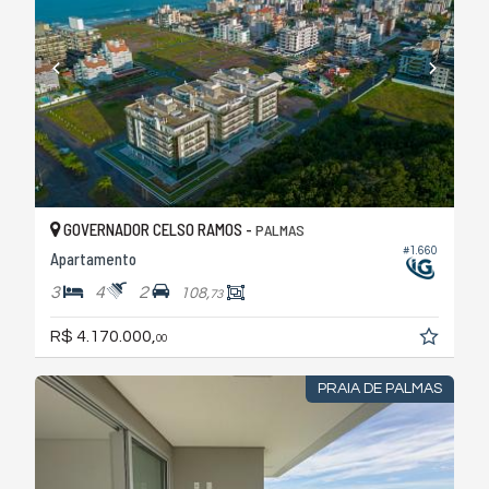
GOVERNADOR CELSO RAMOS -
PALMAS
#1.660
Apartamento
3
4
2
108,
73
R$ 4.170.000,
00
PRAIA DE PALMAS