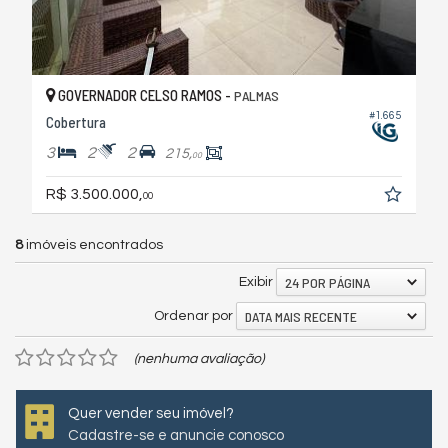
GOVERNADOR CELSO RAMOS -
PALMAS
#1.665
Cobertura
3
2
2
215,
00
R$ 3.500.000,
00
8
imóveis encontrados
24 POR PÁGINA
Exibir
DATA MAIS RECENTE
Ordenar por
(nenhuma avaliação)
Quer vender seu imóvel?
Cadastre-se e anuncie conosco