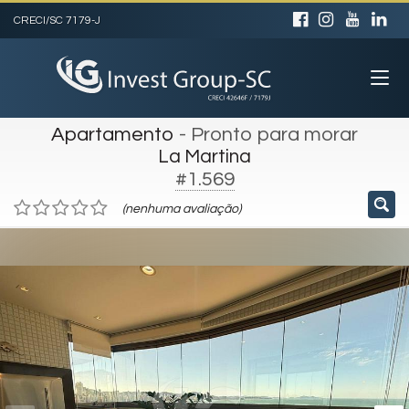
CRECI/SC 7179-J
Apartamento
- Pronto para morar
La Martina
#1.569
(nenhuma avaliação)