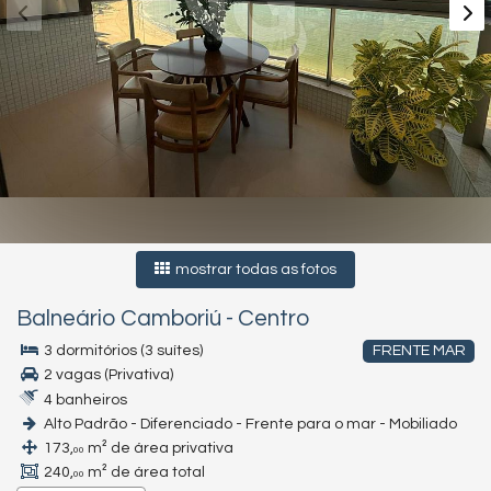
mostrar todas as fotos
Balneário Camboriú
-
Centro
3 dormitórios (3 suítes)
FRENTE MAR
2 vagas (Privativa)
4 banheiros
Alto Padrão - Diferenciado - Frente para o mar - Mobiliado
173,
m² de área privativa
00
240,
m² de área total
00