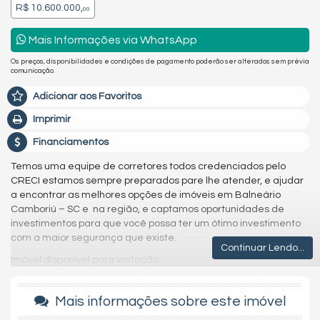
R$ 10.600.000,
00
Mais Informações via WhatsApp
Os preços, disponibilidades e condições de pagamento poderão ser alterados sem prévia
comunicação.
Adicionar aos Favoritos
Imprimir
Financiamentos
Temos uma equipe de corretores todos credenciados pelo
CRECI estamos sempre preparados pare lhe atender, e ajudar
a encontrar as melhores opções de imóveis em Balneário
Camboriú – SC e na região, e captamos oportunidades de
investimentos para que você possa ter um ótimo investimento
com a maior segurança que existe.
Continuar Lendo...
Imóvel disponível para visitação.
Agende uma visita agora mesmo e venha conhecer este lindo
imóvel.
Mais informações sobre este imóvel
Os valores estão sujeitos a alteração sem aviso prévio.