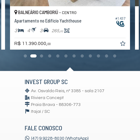
BALNEÁRIO CAMBORIÚ -
CENTRO
6
#1.437
Apartamento no Edifício Yachthouse
3
4
3
265,
00
R$ 11.390.000,
00
INVEST GROUP SC
Av. Osvaldo Reis, nº 3385 - sala 2107
Riviera Concept
Praia Brava - 88306-773
Itajaí /
SC
FALE CONOSCO
(47) 9.9228-8030 (WhatsApp)