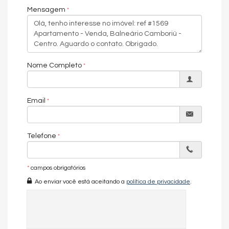
Mensagem
Características do Imóvel
Área de Serviço
Dependência de Empregada
Sala
Sala de Estar
Nome Completo
Sala de Jantar
Cozinha
Lavabo
Banheiro de Serviço
Email
Churrasqueira
Piso Cerâmico
Infra para Ar Split
Vista Livre
Telefone
Vista Mar
Acabamento em Gesso
Aceita Pet
*
campos obrigatórios
Características do Empreendimento
Ao enviar você está aceitando a
política de privacidade
.
Sauna
Sala de Jogos
Salão de Festas
Cinema
Piscina