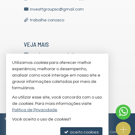
investtgroupsc@gmail.com
trabalhe conosco
VEJA MAIS
receba nosso newsletter
Utilizamos
cookies
para oferecer melhor
indicadores financeiros
experiência, melhorar o desempenho,
analisar como você interage em nosso site e
cadastre seu imóvel
gravar informações coletadas por meio de
imóveis favoritos
formulários.
Ao utilizar esse site, você concorda com o uso
mapa de imóveis
de
cookies
. Para mais informações visite
Política de Privacidade
.
©
2026
CRECI/SC 7179-J
Política de Privacidade
Você aceita o uso de
cookies
?
aceito cookies
Site para imobiliárias
: Castel Digital