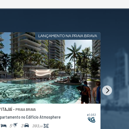
LANÇAMENTO NA PRAIA BRAVA
ITAJAÍ -
ITAJAÍ -
PRAIA BRAVA
B
#1.051
partamento no Edifício Atmosphere
Apartamen
4
5
3
3
3
393,
00