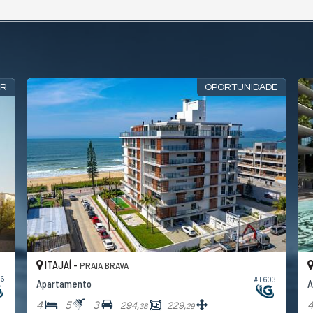
AR
OPORTUNIDADE
ITAJAÍ -
PRAIA BRAVA
86
#1.603
Apartamento
A
4
5
3
294,
229,
38
29