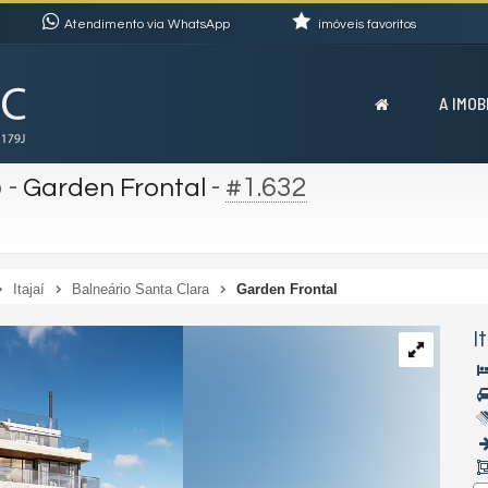
Atendimento via WhatsApp
imóveis favoritos
A IMOB
o
-
-
#1.632
Garden Frontal
Itajaí
Balneário Santa Clara
Garden Frontal
I