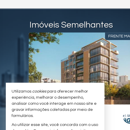
Imóveis Semelhantes
RENTE MAR
FRENTE M
Utilizamos
cookies
para oferecer melhor
experiência, melhorar o desempenho,
analisar como você interage em nosso site e
ITAJAÍ -
BALNEÁRIO SANTA CLARA
gravar informações coletadas por meio de
formulários.
#1.628
#1.5
Apartamento
Ao utilizar esse site, você concorda com o uso
4
5
3
212,
00