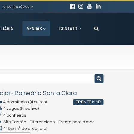
encontre rápido
ILIÁRIA
VENDAS
CONTATO
tajaí
-
Balneário Santa Clara
4 dormitórios (4 suítes)
FRENTE MAR
4 vagas (Privativa)
4 banheiros
Alto Padrão - Diferenciado - Frente para o mar
419,
m² de área total
00