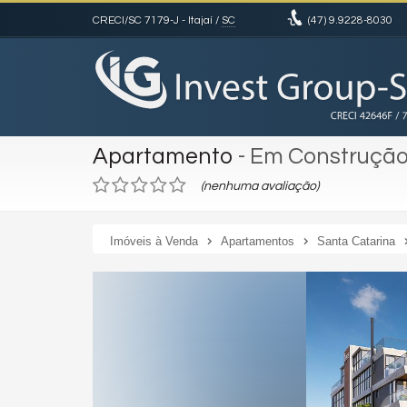
CRECI/SC 7179-J
- Itajaí /
SC
(47)
9.9228-8030
Apartamento
- Em Construçã
(nenhuma avaliação)
Imóveis à Venda
Apartamentos
Santa Catarina