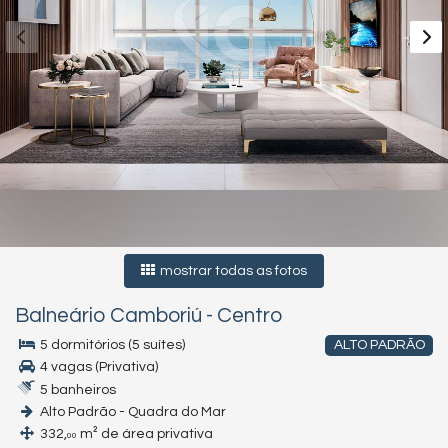
mostrar todas as fotos
Balneário Camboriú
-
Centro
5 dormitórios (5 suítes)
ALTO PADRÃO
4 vagas (Privativa)
5 banheiros
Alto Padrão - Quadra do Mar
332,
m² de área privativa
00