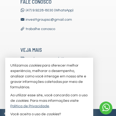
FALE CONOSCO
(47) 9.9228-8030 (WhatsApp)
investtgroupsc@gmail.com
trabalhe conosco
VEJA MAIS
receba nosso newsletter
Utilizamos
cookies
para oferecer melhor
indicadores financeiros
experiência, melhorar o desempenho,
analisar como você interage em nosso site e
cadastre seu imóvel
gravar informações coletadas por meio de
imóveis favoritos
formulários.
Ao utilizar esse site, você concorda com o uso
mapa de imóveis
de
cookies
. Para mais informações visite
Política de Privacidade
.
©
2026
CRECI/SC 7179-J
Política de Privacidade
Você aceita o uso de
cookies
?