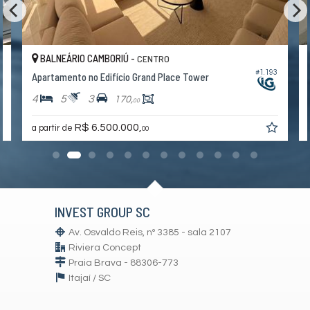
BALNEÁRIO CAMBORIÚ -
CENTRO
6
#1.193
Apartamento no Edifício Grand Place Tower
4
5
3
170,
00
R$ 6.500.000,
a partir de
00
INVEST GROUP SC
Av. Osvaldo Reis, nº 3385 - sala 2107
Riviera Concept
Praia Brava - 88306-773
Itajaí /
SC