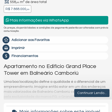
558,
m² de área total
00
R$ 7.868.000,
00
Mais Informações via WhatsApp
Os preços, disponibilidades e condições de pagamento poderão ser alterados sem prévia
comunicação.
Adicionar aos Favoritos
Imprimir
Financiamentos
Apartamento no Edifício Grand Place
Tower em Balneário Camboriú
Uma boa localização define a qualidade é o diferencial de um
empreendimento. Imagine então estar em um dos endereços
mais valorizados de Balneário Camboriú cercado pelo estilo e
Continuar Lendo...
pela exclusividade da marca FG. o Grand Place Tower se
traduz em um destino completo, com vistas desimpedidas para
o mar, onde tudo se encaixa perfeitamente e você é levado
Mais informações sobre este imóvel
para um estado de puro bem-estar.