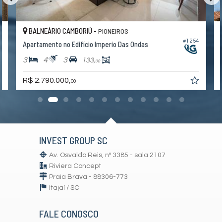
BALNEÁRIO CAMBORIÚ -
PIONEIROS
8
#1.254
Apartamento no Edifício Imperio Das Ondas
3
4
3
133,
00
R$ 2.790.000,
00
INVEST GROUP SC
Av. Osvaldo Reis, nº 3385 - sala 2107
Riviera Concept
Praia Brava - 88306-773
Itajaí /
SC
FALE CONOSCO