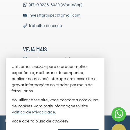
(47) 9.9228-8030 (WhatsApp)
investtgroupsc@gmail.com
trabalhe conosco
VEJA MAIS
receba nosso newsletter
Utilizamos
cookies
para oferecer melhor
indicadores financeiros
experiência, melhorar o desempenho,
analisar como você interage em nosso site e
cadastre seu imóvel
gravar informações coletadas por meio de
imóveis favoritos
formulários.
Ao utilizar esse site, você concorda com o uso
mapa de imóveis
de
cookies
. Para mais informações visite
Política de Privacidade
.
©
2026
CRECI/SC 7179-J
Política de Privacidade
Você aceita o uso de
cookies
?