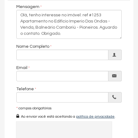
Brava.
Mensagem
Nossa
equipe
de corretores, todos credenciados pelo
CRECI
,
está sempre pronta para atendê-lo e ajudá-lo a encontrar as
opções de imóveis mais indicadas para você. Estamos
comprometidos em fornecer as melhores oportunidades de
investimento em
Balneário Camboriú
e região, garantindo que
você faça negócios com total segurança.
Nome Completo
Agende uma visita hoje!
Valores sujeitos a alterações sem aviso prévio.
Email
Características do Imóvel
Ar Condicionado
Churrasqueira
Telefone
Piso Porcelanato
Decorado
Acabamento em Gesso
*
campos obrigatórios
Móveis Planejados
Ao enviar você está aceitando a
política de privacidade
.
Área de Serviço
Living
Sala de Estar
Demi-Suíte