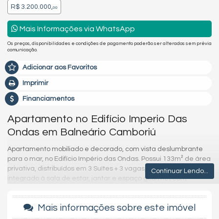
R$ 3.200.000,
00
Mais Informações via WhatsApp
Os preços, disponibilidades e condições de pagamento poderão ser alterados sem prévia
comunicação.
Adicionar aos Favoritos
Imprimir
Financiamentos
Apartamento no Edifício Imperio Das
Ondas em Balneário Camboriú
Apartamento mobiliado e decorado, com vista deslumbrante
para o mar, no Edifício Império das Ondas. Possui 133m² de área
privativa, distribuídos em 3 Suítes + 3 vagas, living espaçoso
Continuar Lendo...
integrado à sala de estar, jantar e espaço gourmet com
churrasqueira a gás. Conta ainda com lavabo, cozinha
americana e área de serviço.
Mais informações sobre este imóvel
Localizado na Barra Norte, próximo à Roda Gigante e à Praia