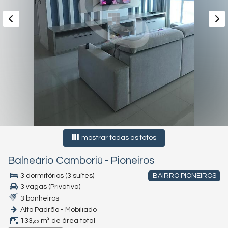
mostrar todas as fotos
Balneário Camboriú
-
Pioneiros
3 dormitórios (3 suítes)
BAIRRO PIONEIROS
3 vagas (Privativa)
3 banheiros
Alto Padrão - Mobiliado
133,
m² de área total
00