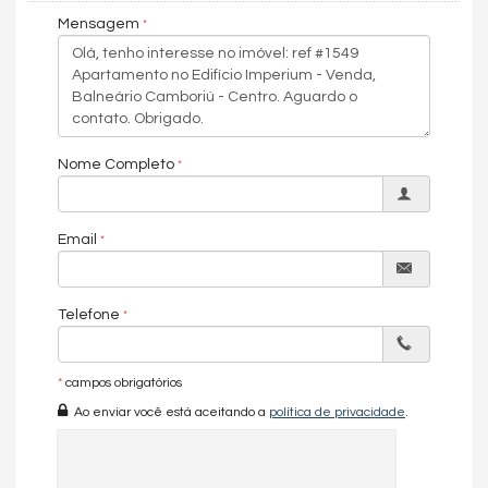
Barra Norte de Balneário Camboriú.
Mensagem
Um empreendimento exclusivo na frente mar, viver no Imperium
é sentir a imensidão do mar dentro de casa. Um ambiente
exclusivo e de alto padrão para aqueles que buscam viver o
melhor, todos os dias.
Características do Imóvel
Nome Completo
Área de Serviço
Copa/Cozinha
Living
Email
Sala
Sala de Estar
Cozinha
Espaço Gourmet
Telefone
Sacada Integrada
Lavabo
Suíte Master
Churrasqueira
*
campos obrigatórios
Andar Alto
Ao enviar você está aceitando a
política de privacidade
.
Vista Livre
Vista Mar
Acabamento em Gesso