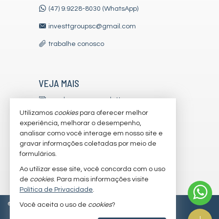
(47) 9.9228-8030 (WhatsApp)
investtgroupsc@gmail.com
trabalhe conosco
VEJA MAIS
receba nosso newsletter
Utilizamos
cookies
para oferecer melhor
indicadores financeiros
experiência, melhorar o desempenho,
analisar como você interage em nosso site e
cadastre seu imóvel
gravar informações coletadas por meio de
imóveis favoritos
formulários.
Ao utilizar esse site, você concorda com o uso
mapa de imóveis
de
cookies
. Para mais informações visite
Política de Privacidade
.
©
2026
CRECI/SC 7179-J
Política de Privacidade
Você aceita o uso de
cookies
?