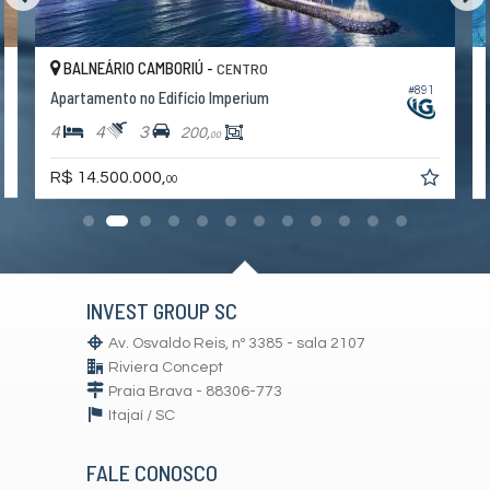
BALNEÁRIO CAMBORIÚ -
CENTRO
5
#891
Apartamento no Edifício Imperium
4
4
3
200,
00
R$ 14.500.000,
00
INVEST GROUP SC
Av. Osvaldo Reis, nº 3385 - sala 2107
Riviera Concept
Praia Brava - 88306-773
Itajaí /
SC
FALE CONOSCO