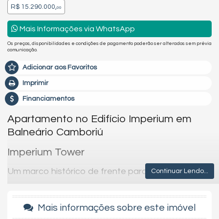
R$ 15.290.000,
00
Mais Informações via WhatsApp
Os preços, disponibilidades e condições de pagamento poderão ser alterados sem prévia
comunicação.
Adicionar aos Favoritos
Imprimir
Financiamentos
Apartamento no Edifício Imperium em
Balneário Camboriú
Imperium Tower
Um marco histórico de frente para o mar de
Continuar Lendo...
Balneário Camboriú
Com uma releitura contemporânea da arquitetura greco-
Mais informações sobre este imóvel
romana, nasce o Imperium Tower, seu império particular na