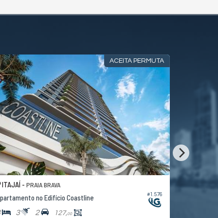
ACEITA PERMUTA
ITAJAÍ -
ITAJAÍ -
PRAIA BRAVA
B
#1.576
partamento no Edifício Coastline
Apartamento
3
3
2
3
4
127,
00