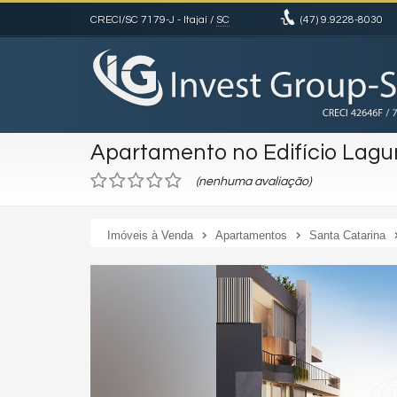
CRECI/SC 7179-J
- Itajaí /
SC
(47)
9.9228-8030
Apartamento no Edifício Lagu
(nenhuma avaliação)
Imóveis à Venda
Apartamentos
Santa Catarina