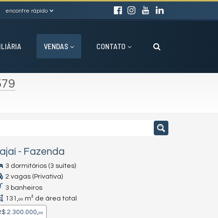
encontre rápido
ILIÁRIA
VENDAS
CONTATO
579
tajaí
-
Fazenda
3 dormitórios (3 suítes)
2 vagas (Privativa)
3 banheiros
131,
m² de área total
00
$ 2.300.000,
00