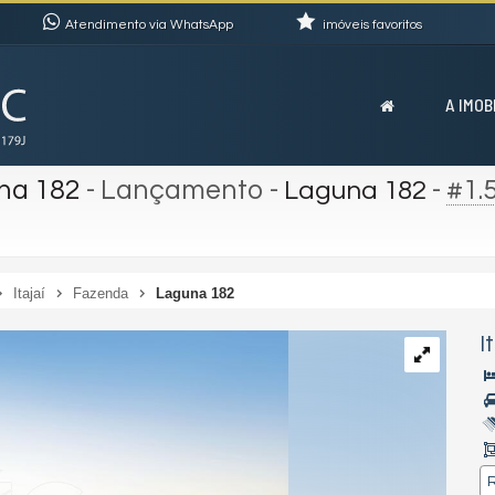
Atendimento via WhatsApp
imóveis favoritos
A IMOB
na 182
- Lançamento
-
-
#1.
Laguna 182
Itajaí
Fazenda
Laguna 182
I
R