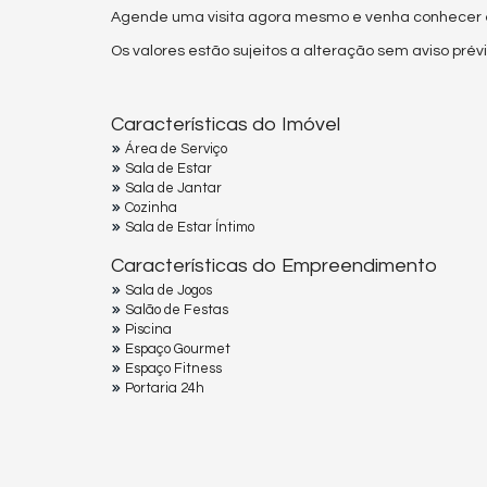
Agende uma visita agora mesmo e venha conhecer es
Os valores estão sujeitos a alteração sem aviso prévi
Características do Imóvel
Área de Serviço
Sala de Estar
Sala de Jantar
Cozinha
Sala de Estar Íntimo
Características do Empreendimento
Sala de Jogos
Salão de Festas
Piscina
Espaço Gourmet
Espaço Fitness
Portaria 24h