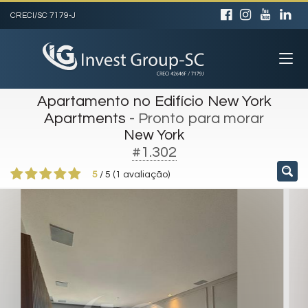
CRECI/SC 7179-J
Apartamento no Edifício New York
Apartments
- Pronto para morar
New York
#1.302
5
/
5
(
1
avaliação)