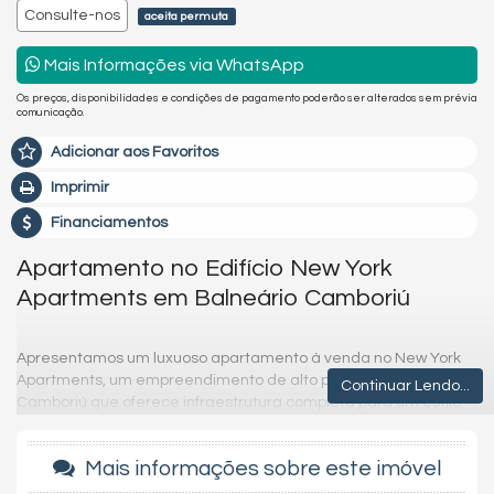
Consulte-nos
aceita permuta
Mais Informações via WhatsApp
Os preços, disponibilidades e condições de pagamento poderão ser alterados sem prévia
comunicação.
Adicionar aos Favoritos
Imprimir
Financiamentos
Apartamento no Edifício New York
Apartments em Balneário Camboriú
Apresentamos um luxuoso apartamento à venda no New York
Apartments, um empreendimento de alto padrão em Balneário
Continuar Lendo...
Camboriú que oferece infraestrutura completa para um estilo
de vida sofisticado e confortável. Este imóvel, com 182m² de
área privativa, foi projetado para proporcionar o máximo de
Mais informações sobre este imóvel
conforto e elegância. O apartamento conta com quatro suítes
espaçosas, oferecendo privacidade e bem-estar para todos os