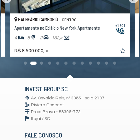
Câmeras de Segurança
Elevador
Espaço Zen
BALNEÁRIO CAMBORIÚ -
CENTRO
Pìscina Térmica
4
#1.301
Apartamento no Edifício New York Apartments
Sala de Reunião
Entrada para Banhistas
4
5
2
182,
00
Hall Decorado e Mobiliado
Estar Social
R$ 8.500.000,
Acessibilidade para PNE
00
INVEST GROUP SC
Av. Osvaldo Reis, nº 3385 - sala 2107
Riviera Concept
Praia Brava - 88306-773
Itajaí /
SC
FALE CONOSCO