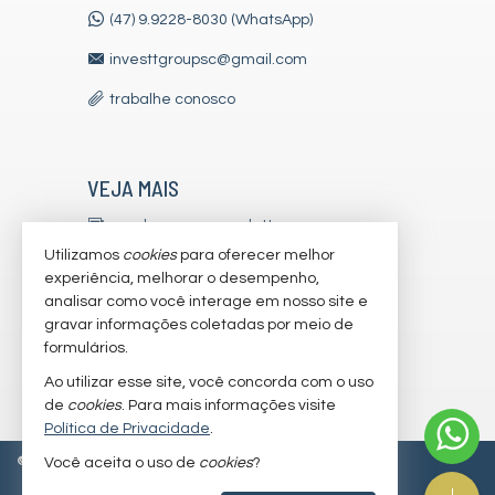
(47) 9.9228-8030 (WhatsApp)
investtgroupsc@gmail.com
trabalhe conosco
VEJA MAIS
receba nosso newsletter
Utilizamos
cookies
para oferecer melhor
indicadores financeiros
experiência, melhorar o desempenho,
analisar como você interage em nosso site e
cadastre seu imóvel
gravar informações coletadas por meio de
imóveis favoritos
formulários.
Ao utilizar esse site, você concorda com o uso
mapa de imóveis
de
cookies
. Para mais informações visite
Política de Privacidade
.
©
2026
CRECI/SC 7179-J
Política de Privacidade
Você aceita o uso de
cookies
?