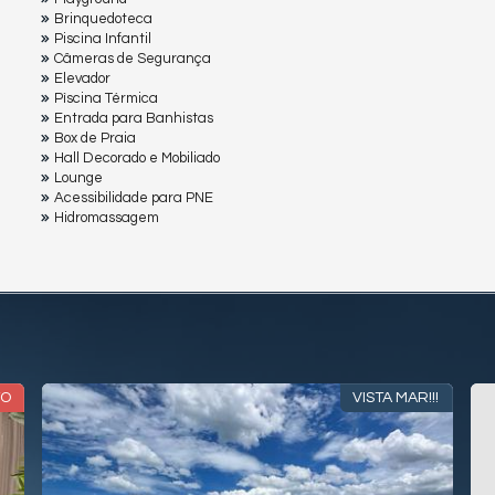
Brinquedoteca
Piscina Infantil
Câmeras de Segurança
Elevador
Pìscina Térmica
Entrada para Banhistas
Box de Praia
Hall Decorado e Mobiliado
Lounge
Acessibilidade para PNE
Hidromassagem
TO
VISTA MAR!!!