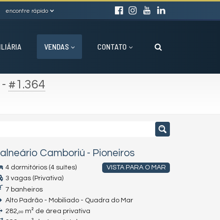
encontre rápido
ILIÁRIA
VENDAS
CONTATO
-
#1.364
alneário Camboriú
-
Pioneiros
4 dormitórios (4 suítes)
VISTA PARA O MAR
3 vagas (Privativa)
7 banheiros
Alto Padrão - Mobiliado - Quadra do Mar
282,
m² de área privativa
00