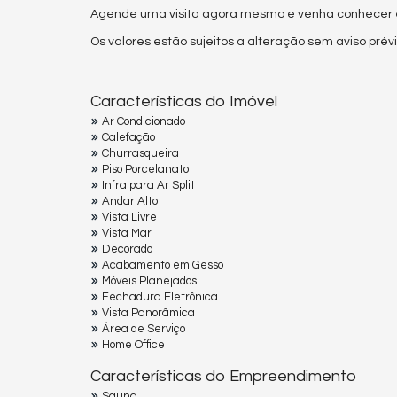
Agende uma visita agora mesmo e venha conhecer es
Os valores estão sujeitos a alteração sem aviso prévi
Características do Imóvel
Ar Condicionado
Calefação
Churrasqueira
Piso Porcelanato
Infra para Ar Split
Andar Alto
Vista Livre
Vista Mar
Decorado
Acabamento em Gesso
Móveis Planejados
Fechadura Eletrônica
Vista Panorâmica
Área de Serviço
Home Office
Características do Empreendimento
Sauna