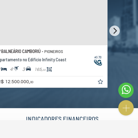
BALNEÁRIO CAMBORIÚ -
BALNEÁRI
PIONEIROS
#978
partamento no Edifício Infinity Coast
Apartament
3
4
3
4
4
165,
00
$ 12.500.000,
R$ 16.000
00
INDICADORES
FINANCEIROS
CUB /
SC
R$ 3.151,24
Poupança
0,6738%