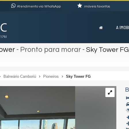
Atendimento via WhatsApp
imóveis favoritos
A IMOB
Tower
- Pronto para morar
-
Sky Tower FG
Balneário Camboriú
Pioneiros
Sky Tower FG
B