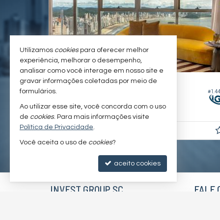
Utilizamos
cookies
para oferecer melhor
experiência, melhorar o desempenho,
analisar como você interage em nosso site e
BALNEÁRIO CAMBORIÚ -
gravar informações coletadas por meio de
CENTRO
formulários.
#1.423
#1.4
Apartamento no Edifício Yachthouse
Ao utilizar esse site, você concorda com o uso
4
5
3
265,
00
de
cookies
. Para mais informações visite
Política de Privacidade
.
R$ 16.900.000,
00
Você aceita o uso de
cookies
?
aceito cookies
INVEST GROUP SC
FALE 
Av. Osvaldo Reis, nº 3385 - sala 2107
(47)
Riviera Concept
inve