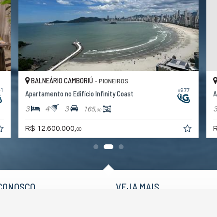
BALNEÁRIO CAMBORIÚ -
PIONEIROS
41
#977
Apartamento no Edifício Infinity Coast
A
3
4
3
165,
00
R$ 12.600.000,
R
00
CONOSCO
VEJA MAIS
 9.9228-8030 (WhatsApp)
receba nosso newsletter
sttgroupsc@gmail.com
indicadores financeiros