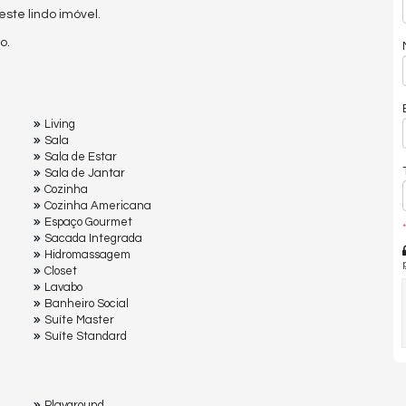
te lindo imóvel.
o.
Living
Sala
Sala de Estar
Sala de Jantar
Cozinha
Cozinha Americana
Espaço Gourmet
*
Sacada Integrada
Hidromassagem
Closet
Lavabo
Banheiro Social
Suíte Master
Suíte Standard
Playground