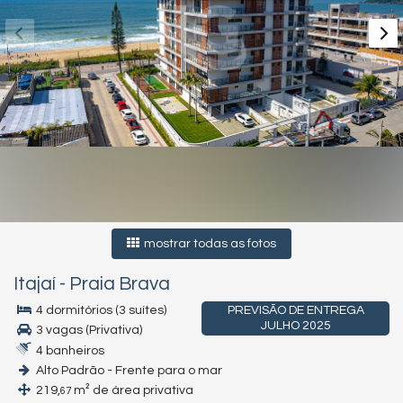
mostrar todas as fotos
Itajaí
-
Praia Brava
4 dormitórios (3 suítes)
PREVISÃO DE ENTREGA
JULHO 2025
3 vagas (Privativa)
4 banheiros
Alto Padrão - Frente para o mar
219,
m² de área privativa
67