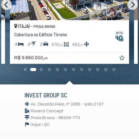
Sacada / Varanda
Sala
Sala de Estar
Cozinha
ITAJAÍ -
PRAIA BRAVA
Espaço Gourmet
Lavabo
#856
Cobertura no Edifício Tirreno
Banheiro Social
Churrasqueira
4
4
3
570,
453,
00
00
Vista Livre
Vista Mar
R$ 9.860.000,
00
Acabamento em Gesso
Vista Panorâmica
Características do Empreendimento
Sala de Jogos
Salão de Festas
Piscina
INVEST GROUP SC
Espaço Gourmet
Espaço Fitness
Av. Osvaldo Reis, nº 3385 - sala 2107
Portaria 24h
Riviera Concept
Medidores Individuais
Praia Brava - 88306-773
Portão Eletrônico
Itajaí /
SC
Playground
Brinquedoteca
Piscina Infantil