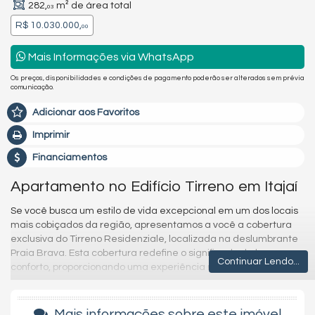
282,
m² de área total
03
R$ 10.030.000,
00
Mais Informações via WhatsApp
Os preços, disponibilidades e condições de pagamento poderão ser alterados sem prévia
comunicação.
Adicionar aos Favoritos
Imprimir
Financiamentos
Apartamento no Edifício Tirreno em Itajaí
Se você busca um estilo de vida excepcional em um dos locais
mais cobiçados da região, apresentamos a você a cobertura
exclusiva do Tirreno Residenziale, localizada na deslumbrante
Praia Brava. Esta cobertura redefine o significado de luxo e
Continuar Lendo...
conforto, proporcionando uma experiência residencial única.
Com 4 suítes fluorescentes e 3 vagas de estacionamento, este
refúgio à beira-mar oferece um generoso espaço de 453,18m²
Mais informações sobre este imóvel