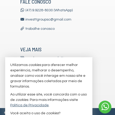
FALE CONOSCO
Bicicletário
Câmeras de Segurança
(47) 9.9228-8030 (WhatsApp)
Elevador
Pìscina Térmica
investtgroupsc@gmail.com
Sala de Reunião
Entrada para Banhistas
trabalhe conosco
Box de Praia
Hall Decorado e Mobiliado
Acessibilidade para PNE
Hidromassagem
VEJA MAIS
receba nosso newsletter
Utilizamos
cookies
para oferecer melhor
indicadores financeiros
experiência, melhorar o desempenho,
analisar como você interage em nosso site e
cadastre seu imóvel
gravar informações coletadas por meio de
imóveis favoritos
formulários.
Ao utilizar esse site, você concorda com o uso
mapa de imóveis
de
cookies
. Para mais informações visite
Política de Privacidade
.
©
2026
CRECI/SC 7179-J
Política de Privacidade
Você aceita o uso de
cookies
?