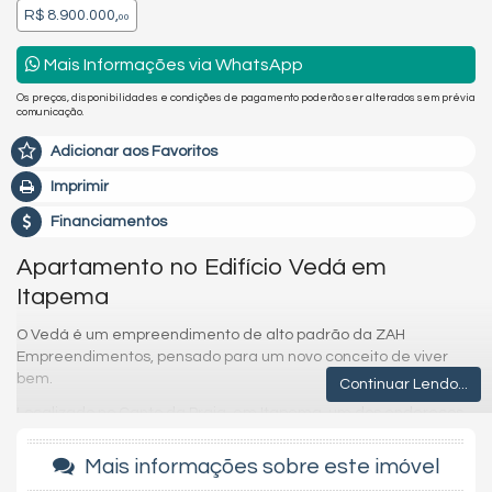
R$ 8.900.000,
00
Mais Informações via WhatsApp
Os preços, disponibilidades e condições de pagamento poderão ser alterados sem prévia
comunicação.
Adicionar aos Favoritos
Imprimir
Financiamentos
Apartamento no Edifício Vedá em
Itapema
O Vedá é um empreendimento de alto padrão da ZAH
Empreendimentos, pensado para um novo conceito de viver
bem.
Continuar Lendo...
Localizado no Canto da Praia, em Itapema, um dos endereços
mais exclusivos do litoral catarinense.
Mais informações sobre este imóvel
Um projeto que une arquitetura contemporânea, conforto e
conexão com a natureza.