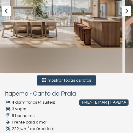
mostrar todas as fotos
Itapema
-
Canto da Praia
4 dormitórios (4 suítes)
FRENTE MAR | ITAPEMA
3 vagas
5 banheiros
Frente para o mar
222,
m² de área total
00