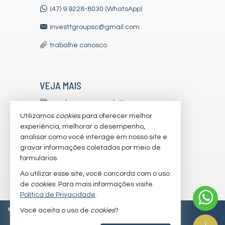
(47) 9.9228-8030 (WhatsApp)
investtgroupsc@gmail.com
trabalhe conosco
VEJA MAIS
receba nosso newsletter
Utilizamos
cookies
para oferecer melhor
indicadores financeiros
experiência, melhorar o desempenho,
analisar como você interage em nosso site e
cadastre seu imóvel
gravar informações coletadas por meio de
imóveis favoritos
formulários.
Ao utilizar esse site, você concorda com o uso
mapa de imóveis
de
cookies
. Para mais informações visite
Política de Privacidade
.
©
2026
CRECI/SC 7179-J
Política de Privacidade
Você aceita o uso de
cookies
?