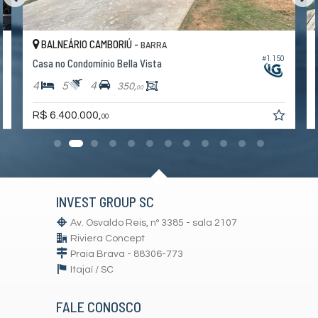
BALNEÁRIO CAMBORIÚ -
BARRA
7
#1.150
Casa no Condomínio Bella Vista
4
5
4
350,
00
R$ 6.400.000,
00
INVEST GROUP SC
Av. Osvaldo Reis, nº 3385 - sala 2107
Riviera Concept
Praia Brava - 88306-773
Itajaí /
SC
FALE CONOSCO