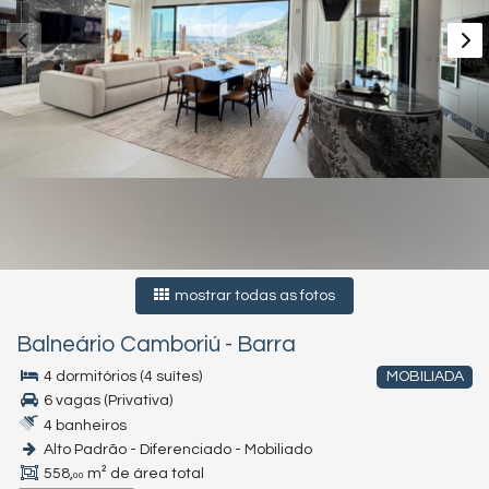
mostrar todas as fotos
Balneário Camboriú
-
Barra
4 dormitórios (4 suítes)
MOBILIADA
6 vagas (Privativa)
4 banheiros
Alto Padrão - Diferenciado - Mobiliado
558,
m² de área total
00