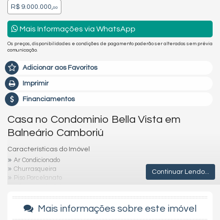
R$ 9.000.000,
00
Mais Informações via WhatsApp
Os preços, disponibilidades e condições de pagamento poderão ser alterados sem prévia
comunicação.
Adicionar aos Favoritos
Imprimir
Financiamentos
Casa no Condominio Bella Vista em
Balneário Camboriú
Características do Imóvel
Ar Condicionado
Churrasqueira
Continuar Lendo...
Piso Porcelanato
Infra para Ar Split
Vista Mar
Decorado
Mais informações sobre este imóvel
Acabamento em Gesso