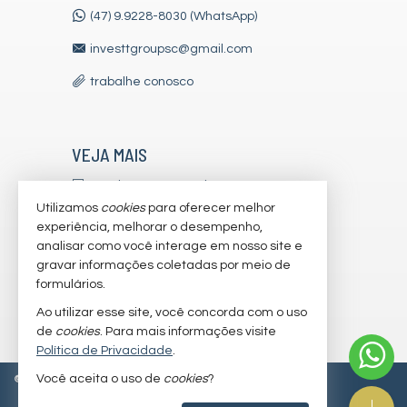
(47) 9.9228-8030 (WhatsApp)
investtgroupsc@gmail.com
trabalhe conosco
VEJA MAIS
receba nosso newsletter
Utilizamos
cookies
para oferecer melhor
indicadores financeiros
experiência, melhorar o desempenho,
analisar como você interage em nosso site e
cadastre seu imóvel
gravar informações coletadas por meio de
imóveis favoritos
formulários.
Ao utilizar esse site, você concorda com o uso
mapa de imóveis
de
cookies
. Para mais informações visite
Política de Privacidade
.
Você aceita o uso de
cookies
?
©
2026
CRECI/SC 7179-J
Política de Privacidade