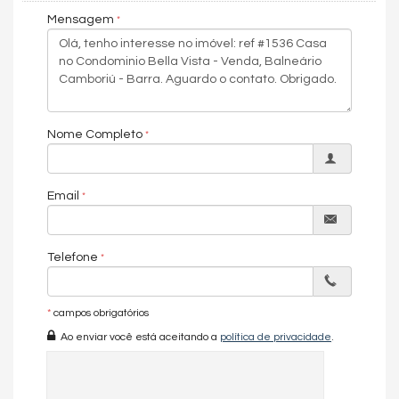
Móveis Planejados
Mensagem
Aceita Pet
Área de Serviço
Copa/Cozinha
Estar Íntimo
Living
Piscina Privativa
Sala
Sala de Estar
Nome Completo
Sala de Jantar
Closet
Lavabo
Email
Entrada de Serviço
Banheiro de Serviço
Banheiro Social
Sala de TV
Telefone
Suíte Master
*
campos obrigatórios
Ao enviar você está aceitando a
política de privacidade
.