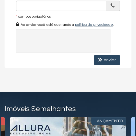
*
campos obrigatórios
Ao enviar você está aceitando a
política de privacidade
.
enviar
Imóveis Semelhantes
L
LANÇAMENTO