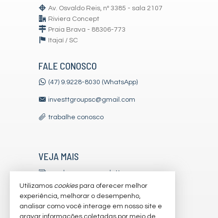
Av. Osvaldo Reis, nº 3385 - sala 2107
Riviera Concept
Praia Brava - 88306-773
Itajaí /
SC
FALE CONOSCO
(47) 9.9228-8030 (WhatsApp)
investtgroupsc@gmail.com
trabalhe conosco
VEJA MAIS
receba nosso newsletter
Utilizamos
cookies
para oferecer melhor
indicadores financeiros
experiência, melhorar o desempenho,
analisar como você interage em nosso site e
cadastre seu imóvel
gravar informações coletadas por meio de