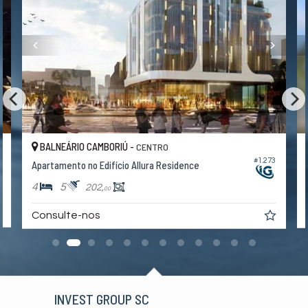
BALNEÁRIO CAMBORIÚ -
CENTRO
7
#1.273
Apartamento no Edifício Allura Residence
4
5
202,
00
Consulte-nos
INVEST GROUP SC