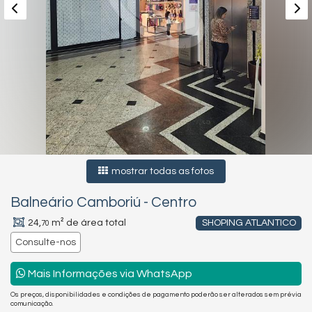
mostrar todas as fotos
Balneário Camboriú
-
Centro
24,
m² de área total
SHOPING ATLANTICO
70
Consulte-nos
Mais Informações via WhatsApp
Os preços, disponibilidades e condições de pagamento poderão ser alterados sem prévia
comunicação.