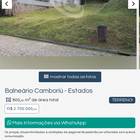
mostrar todas as fotos
Balneário Camboriú
-
Estados
800,
m² de área total
TERRENO!
00
R$ 2.700.000,
00
Mais Informações via WhatsApp
Os preços, disponibilidades e condições de pagamento poderão ser alterados sem prévia
comunicação.