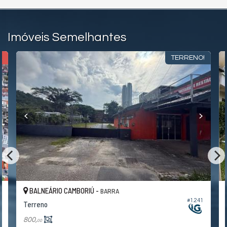
Imóveis Semelhantes
A
TERRENO!
BALNEÁRIO CAMBORIÚ -
BARRA
4
#1.241
Terreno
800,
00