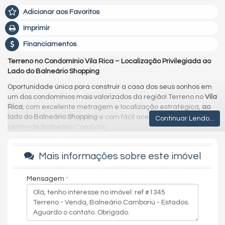
Adicionar aos Favoritos
Imprimir
Financiamentos
Terreno no Condomínio Vila Rica – Localização Privilegiada ao
Lado do Balneário Shopping
Oportunidade única para construir a casa dos seus sonhos em
um dos condomínios mais valorizados da região! Terreno no
Vila
Rica
, com excelente metragem e localização estratégica,
ao
lado do Balneário Shopping
e com fácil acesso à BR-101 e ao
Continuar Lendo...
centro de Balneário Camboriú.
Condomínio com infraestrutura completa, segurança 24h,
áreas de lazer, contato com a natureza e tranquilidade para
Mais informações sobre este imóvel
toda a família.
Ideal para quem busca qualidade de vida, praticidade e
Mensagem
valorização.