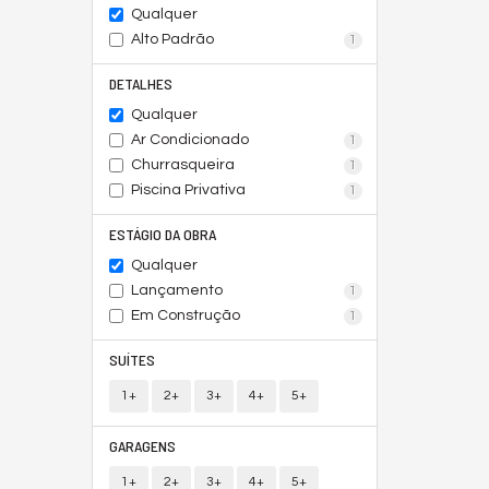
Qualquer
Alto Padrão
1
DETALHES
Qualquer
Ar Condicionado
1
Churrasqueira
1
Piscina Privativa
1
ESTÁGIO DA OBRA
Qualquer
Lançamento
1
Em Construção
1
SUÍTES
1+
2+
3+
4+
5+
GARAGENS
1+
2+
3+
4+
5+