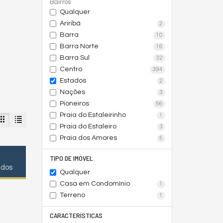
Bairros
Qualquer
Ariribá
2
Barra
10
Barra Norte
16
Barra Sul
32
Centro
394
Estados
2
Nações
3
Pioneiros
56
Praia do Estaleirinho
1
Praia do Estaleiro
3
Praia dos Amores
5
TIPO DE IMÓVEL
ados
Qualquer
Casa em Condomínio
1
Terreno
1
CARACTERÍSTICAS