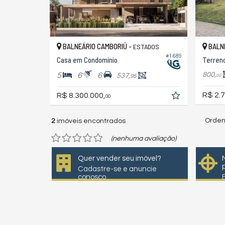
BALNEÁRIO CAMBORIÚ -
BALNE
ESTADOS
#1.689
Casa em Condomínio
Terren
800,
5
6
6
537,
95
00
R$ 2.7
R$ 8.300.000,
00
Orden
2
imóveis encontrados
(nenhuma avaliação)
Quer vender seu imóvel?
Cadastre-se e anuncie
conosco