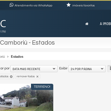
Atendimento via WhatsApp
imóveis favoritos
A IMOB
 Camboriú - Estados
oriú
Estados
DATA MAIS RECENTE
24 POR PÁGINA
ar por
Exibir
stados
remover todos
TERRENO!