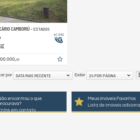
ÁRIO CAMBORIÚ -
ESTADOS
#1.345
o
00.000,
00
DATA MAIS RECENTE
24 POR PÁGINA
ar por
Exibir
Não encontrou o que
Meus imóveis Favoritos
procurava?
Lista de imóveis adicion
Entre em contato