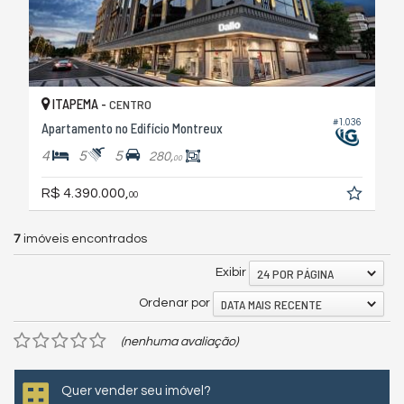
ITAPEMA -
CENTRO
#1.036
Apartamento no Edifício Montreux
4
5
5
280,
00
R$ 4.390.000,
00
7
imóveis encontrados
24 POR PÁGINA
Exibir
DATA MAIS RECENTE
Ordenar por
(nenhuma avaliação)
Quer vender seu imóvel?