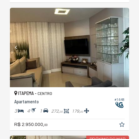
ITAPEMA -
CENTRO
#1.648
Apartamento
3
4
1
272,
179,
00
00
R$ 2.950.000,
00