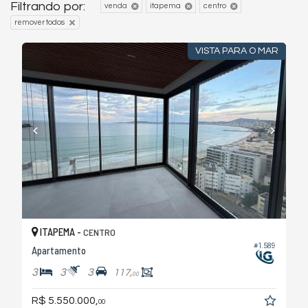
Filtrando por:
venda
itapema
centro
remover todos
VISTA PARA O MAR
ITAPEMA -
CENTRO
#1.589
Apartamento
3
3
3
117,
00
R$ 5.550.000,
00