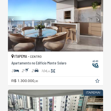
ITAPEMA -
CENTRO
#648
Apartamento no Edifício Monte Solaro
3
2
2
104,
00
R$ 1.300.000,
00
ITAPEMA!