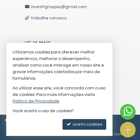
investtgroupsc@gmail.com
trabalhe conosco
VEJA MAIS
Utilizamos
cookies
para oferecer melhor
receba nosso newsletter
experiência, melhorar o desempenho,
indicadores financeiros
analisar como você interage em nosso site e
gravar informações coletadas por meio de
cadastre seu imóvel
formulários.
imóveis favoritos
Ao utilizar esse site, você concorda com o uso
de
cookies
. Para mais informações visite
mapa de imóveis
Política de Privacidade
.
Você aceita o uso de
cookies
?
©
2026
CRECI/SC 7179-J
Política de Privacidade
aceito cookies
Site para imobiliárias
: Castel Digital