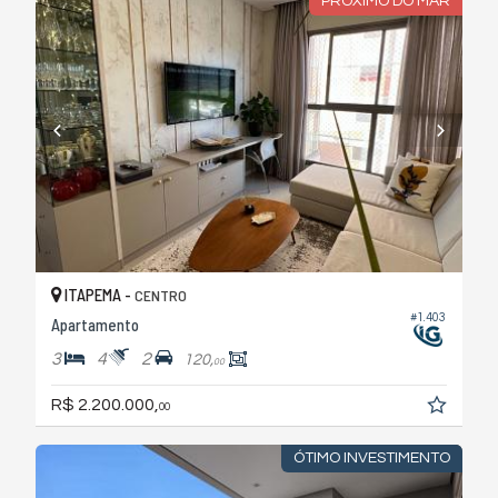
PRÓXIMO DO MAR
ITAPEMA -
CENTRO
#1.403
Apartamento
3
4
2
120,
00
R$ 2.200.000,
00
ÓTIMO INVESTIMENTO