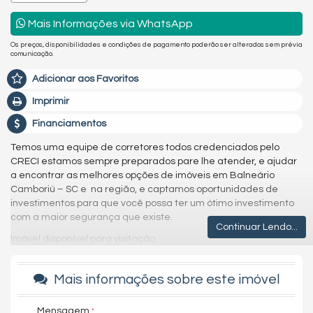
Mais Informações via WhatsApp
Os preços, disponibilidades e condições de pagamento poderão ser alterados sem prévia
comunicação.
Adicionar aos Favoritos
Imprimir
Financiamentos
Temos uma equipe de corretores todos credenciados pelo
CRECI estamos sempre preparados pare lhe atender, e ajudar
a encontrar as melhores opções de imóveis em Balneário
Camboriú – SC e na região, e captamos oportunidades de
investimentos para que você possa ter um ótimo investimento
com a maior segurança que existe.
Continuar Lendo...
Imóvel disponível para visitação.
Agende uma visita agora mesmo e venha conhecer este lindo
imóvel.
Mais informações sobre este imóvel
Os valores estão sujeitos a alteração sem aviso prévio.
Mensagem