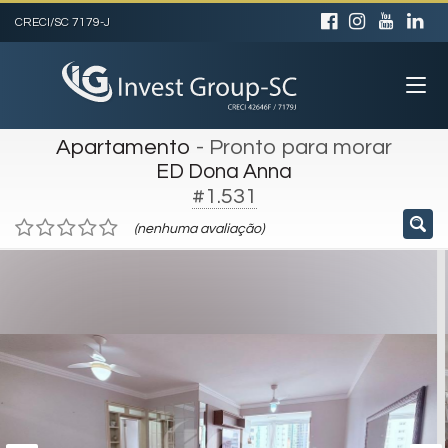
CRECI/SC 7179-J
Apartamento
- Pronto para morar
ED Dona Anna
#1.531
(nenhuma avaliação)