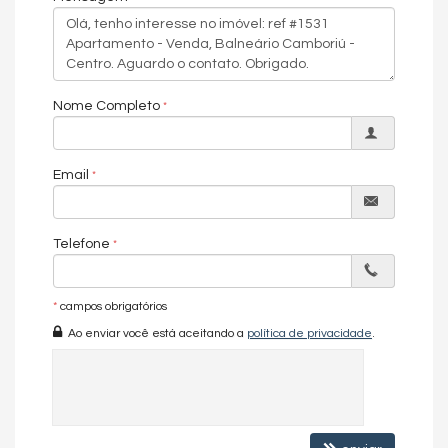
Características do Imóvel
Área de Serviço
Living
Sacada com Churrasqueira
Sala
Nome Completo
Sala de Estar
Sala de Jantar
Cozinha
Espaço Gourmet
Email
Banheiro de Serviço
Banheiro Social
Sala de TV
Churrasqueira
Telefone
Internet / WiFi
Piso Porcelanato
TV a Cabo
*
campos obrigatórios
Infra para Ar Split
Ao enviar você está aceitando a
política de privacidade
.
Andar Alto
Vista Livre
Vista Mar
Decorado
Acabamento em Gesso
Características do Empreendimento