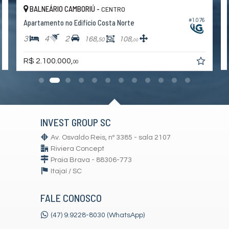
BALNEÁRIO CAMBORIÚ -
CENTRO
0
#1.076
Apartamento no Edifício Costa Norte
3
4
2
168,
108,
50
00
R$ 2.100.000,
00
INVEST GROUP SC
Av. Osvaldo Reis, nº 3385 - sala 2107
Riviera Concept
Praia Brava - 88306-773
Itajaí /
SC
FALE CONOSCO
(47) 9.9228-8030 (WhatsApp)