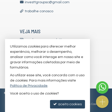
investtgroupsc@gmail.com
trabalhe conosco
VEJA MAIS
receba nosso newsletter
Utilizamos
cookies
para oferecer melhor
indicadores financeiros
experiência, melhorar o desempenho,
analisar como você interage em nosso site e
cadastre seu imóvel
gravar informações coletadas por meio de
imóveis favoritos
formulários.
Ao utilizar esse site, você concorda com o uso
mapa de imóveis
de
cookies
. Para mais informações visite
Política de Privacidade
.
©
2026
CRECI/SC 7179-J
Política de Privacidade
Você aceita o uso de
cookies
?
aceito cookies
Site para imobiliárias
: Castel Digital