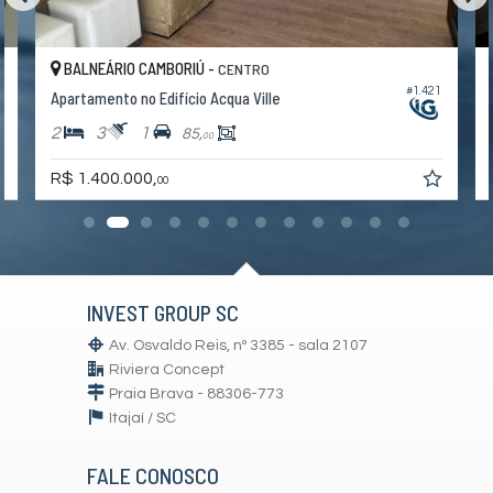
BALNEÁRIO CAMBORIÚ -
CENTRO
9
#1.421
Apartamento no Edifício Acqua Ville
2
3
1
85,
00
R$ 1.400.000,
00
INVEST GROUP SC
Av. Osvaldo Reis, nº 3385 - sala 2107
Riviera Concept
Praia Brava - 88306-773
Itajaí /
SC
FALE CONOSCO