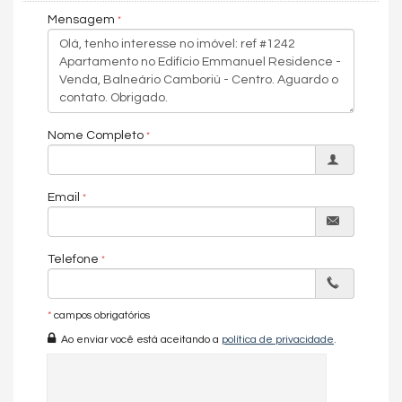
oferecer para você e sua família!
Mensagem
Nome Completo
Email
Telefone
*
campos obrigatórios
Ao enviar você está aceitando a
política de privacidade
.