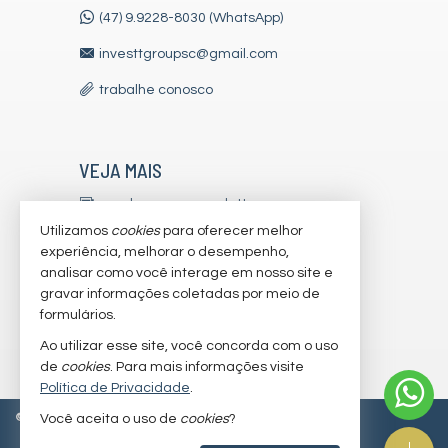
(47) 9.9228-8030 (WhatsApp)
investtgroupsc@gmail.com
trabalhe conosco
VEJA MAIS
receba nosso newsletter
Utilizamos
cookies
para oferecer melhor
indicadores financeiros
experiência, melhorar o desempenho,
analisar como você interage em nosso site e
cadastre seu imóvel
gravar informações coletadas por meio de
imóveis favoritos
formulários.
Ao utilizar esse site, você concorda com o uso
mapa de imóveis
de
cookies
. Para mais informações visite
Política de Privacidade
.
©
2026
CRECI/SC 7179-J
Política de Privacidade
Você aceita o uso de
cookies
?