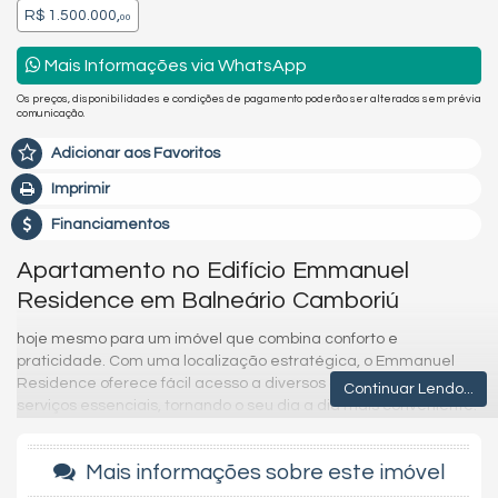
R$ 1.500.000,
00
Mais Informações via WhatsApp
Os preços, disponibilidades e condições de pagamento poderão ser alterados sem prévia
comunicação.
Adicionar aos Favoritos
Imprimir
Financiamentos
Apartamento no Edifício Emmanuel
Residence em Balneário Camboriú
hoje mesmo para um imóvel que combina conforto e
praticidade. Com uma localização estratégica, o Emmanuel
Residence oferece fácil acesso a diversos comércios e
Continuar Lendo...
serviços essenciais, tornando o seu dia a dia mais conveniente.
O apartamento conta com uma distribuição inteligente dos
espaços, proporcionando aconchego e funcionalidade.
Mais informações sobre este imóvel
Agende uma visita e descubra tudo o que esse imóvel pode