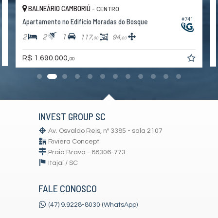
BALNEÁRIO CAMBORIÚ -
CENTRO
4
#741
Apartamento no Edifício Moradas do Bosque
2
2
1
117,
94,
00
00
R$ 1.690.000,
00
INVEST GROUP SC
Av. Osvaldo Reis, nº 3385 - sala 2107
Riviera Concept
Praia Brava - 88306-773
Itajaí /
SC
FALE CONOSCO
(47) 9.9228-8030 (WhatsApp)