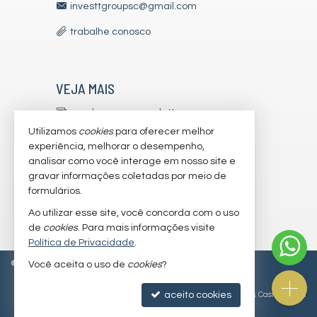
investtgroupsc@gmail.com
trabalhe conosco
VEJA MAIS
receba nosso newsletter
Utilizamos
cookies
para oferecer melhor
indicadores financeiros
experiência, melhorar o desempenho,
analisar como você interage em nosso site e
cadastre seu imóvel
gravar informações coletadas por meio de
imóveis favoritos
formulários.
Ao utilizar esse site, você concorda com o uso
mapa de imóveis
de
cookies
. Para mais informações visite
Política de Privacidade
.
©
2026
CRECI/SC 7179-J
Política de Privacidade
Você aceita o uso de
cookies
?
aceito cookies
Site para imobiliárias
: Castel Digital