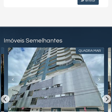
enviar
Imóveis Semelhantes
!
QUADRA MAR