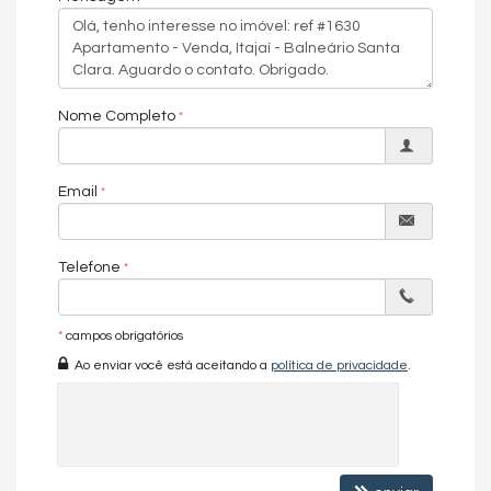
Características do Imóvel
Área de Serviço
Living
Sala
Sala de Estar
Nome Completo
Sala de Jantar
Cozinha
Hidromassagem
Lavabo
Email
Sala de TV
Piso Cerâmico
Infra para Ar Split
Vista Livre
Telefone
Vista Mar
Acabamento em Gesso
Vista Panorâmica
*
campos obrigatórios
Aceita Pet
Ao enviar você está aceitando a
política de privacidade
.
Características do Empreendimento
Portaria 24h
Portão Eletrônico
Automação Predial
Câmeras de Segurança
Solarium