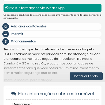
Mais Informações via WhatsApp
Os preços, disponibilidades e condições de pagamento poderão ser alterados sem prévia
comunicação.
Adicionar aos Favoritos
Imprimir
Financiamentos
Temos uma equipe de corretores todos credenciados pelo
CRECI estamos sempre preparados pare lhe atender, e ajudar
a encontrar as melhores opções de imóveis em Balneário
Camboriú – SC e na região, e captamos oportunidades de
investimentos para que você possa ter um ótimo investimento
com a maior segurança que existe.
Continuar Lendo...
Imóvel disponível para visitação.
Agende uma visita agora mesmo e venha conhecer este lindo
imóvel.
Mais informações sobre este imóvel
Os valores estão sujeitos a alteração sem aviso prévio.
Mensagem