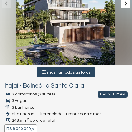
mostrar todas as fotos
Itajaí
-
Balneário Santa Clara
3 dormitórios (3 suítes)
FRENTE MAR
3 vagas
3 banheiros
Alto Padrão - Diferenciado - Frente para o mar
249,
m² de área total
00
R$ 8.000.000,
00