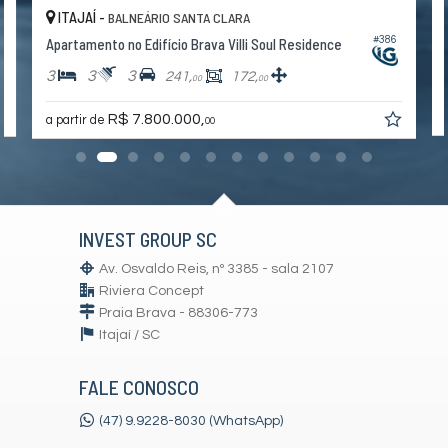
ITAJAÍ -
BALNEÁRIO SANTA CLARA
8
#386
Apartamento no Edifício Brava Villi Soul Residence
3
3
3
241,
172,
00
00
R$ 7.800.000,
a partir de
00
INVEST GROUP SC
Av. Osvaldo Reis, nº 3385 - sala 2107
Riviera Concept
Praia Brava - 88306-773
Itajaí /
SC
FALE CONOSCO
(47) 9.9228-8030 (WhatsApp)