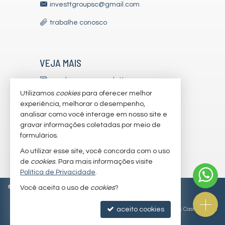
investtgroupsc@gmail.com
trabalhe conosco
VEJA MAIS
receba nosso newsletter
Utilizamos
cookies
para oferecer melhor
indicadores financeiros
experiência, melhorar o desempenho,
analisar como você interage em nosso site e
cadastre seu imóvel
gravar informações coletadas por meio de
imóveis favoritos
formulários.
Ao utilizar esse site, você concorda com o uso
mapa de imóveis
de
cookies
. Para mais informações visite
Política de Privacidade
.
©
2026
CRECI/SC 7179-J
Política de Privacidade
Você aceita o uso de
cookies
?
aceito cookies
Site para imobiliárias
: Castel Digital