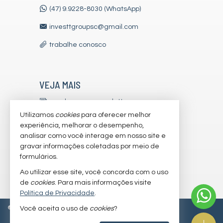
(47) 9.9228-8030 (WhatsApp)
investtgroupsc@gmail.com
trabalhe conosco
VEJA MAIS
receba nosso newsletter
Utilizamos
cookies
para oferecer melhor
indicadores financeiros
experiência, melhorar o desempenho,
analisar como você interage em nosso site e
cadastre seu imóvel
gravar informações coletadas por meio de
imóveis favoritos
formulários.
Ao utilizar esse site, você concorda com o uso
mapa de imóveis
de
cookies
. Para mais informações visite
Política de Privacidade
.
©
2026
CRECI/SC 7179-J
Política de Privacidade
Você aceita o uso de
cookies
?