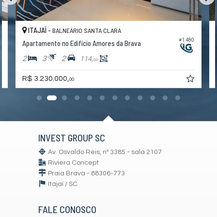
ITAJAÍ -
BALNEÁRIO SANTA CLARA
3
#1.480
Apartamento no Edifício Amores da Brava
2
3
2
114,
00
R$ 3.230.000,
00
INVEST GROUP SC
Av. Osvaldo Reis, nº 3385 - sala 2107
Riviera Concept
Praia Brava - 88306-773
Itajaí /
SC
FALE CONOSCO