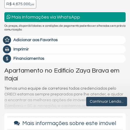
R$ 4.675.000,
00
Mais Informações via WhatsApp
Os preços, disponibilidades e condições de pagamento poderão ser alterados sem prévia
comunicação.
Adicionar aos Favoritos
Imprimir
Financiamentos
Apartamento no Edificio Zaya Brava em
Itajaí
Temos uma equipe de corretores todos credenciados pelo
CRECI estamos sempre preparados pare lhe atender, e ajudar
a encontrar as melhores opções de imóveis em Balneário
Continuar Lendo...
Camboriú – SC e na região, e captamos oportunidades de
investimentos para que você possa ter um ótimo investimento
com a maior segurança que existe.
Mais informações sobre este imóvel
Imóvel disponível para visitação.