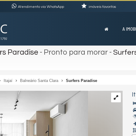
Atendimento via WhatsApp
imóveis favoritos
A IMOB
rs Paradise
- Pronto para morar
-
Surfer
Itajaí
Balneário Santa Clara
Surfers Paradise
I