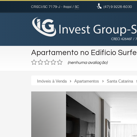
CRECI/SC 7179-J
- Itajaí /
SC
(47)
9.9228-8030
Apartamento no Edifício Surfe
(nenhuma avaliação)
Imóveis à Venda
Apartamentos
Santa Catarina