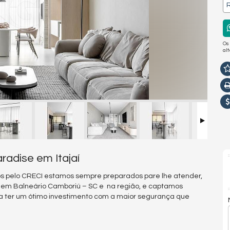
R
Os
al
radise em Itajaí
s pelo CRECI estamos sempre preparados pare lhe atender,
s em Balneário Camboriú – SC e na região, e captamos
a ter um ótimo investimento com a maior segurança que