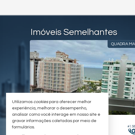
Imóveis Semelhantes
TUNIDADE!
QUADRA M
Utilizamos
cookies
para oferecer melhor
experiência, melhorar o desempenho,
analisar como você interage em nosso site e
ITAJAÍ -
BALNEÁRIO SANTA CLARA
gravar informações coletadas por meio de
#1.587
#1.5
formulários.
Apartamento