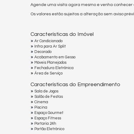
Agende uma visita agora mesmo e venha conhecer es
Os valores estão sujeitos a alteração sem aviso prévi
Características do Imóvel
Ar Condicionado
Infra para Ar Split
Decorado
Acabamento em Gesso
Móveis Planejados
Fechadura Eletrônica
Área de Serviço
Características do Empreendimento
Sala de Jogos
Salão de Festas
Cinema
Piscina
Espaço Gourmet
Espaço Fitness
Portaria 24h
Portão Eletrônico