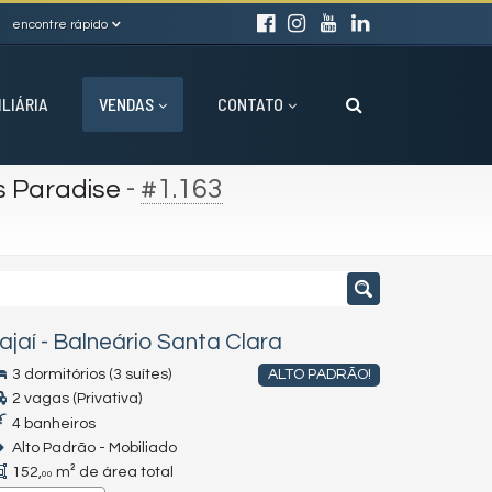
encontre rápido
ILIÁRIA
VENDAS
CONTATO
-
#1.163
s Paradise
tajaí
-
Balneário Santa Clara
3 dormitórios (3 suítes)
ALTO PADRÃO!
2 vagas (Privativa)
4 banheiros
Alto Padrão - Mobiliado
152,
m² de área total
00