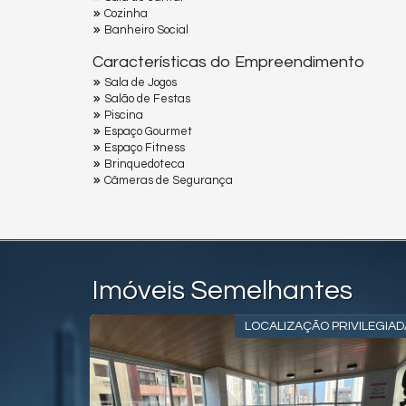
Cozinha
Banheiro Social
Características do Empreendimento
Sala de Jogos
Salão de Festas
Piscina
Espaço Gourmet
Espaço Fitness
Brinquedoteca
Câmeras de Segurança
Imóveis Semelhantes
TRATÉGICA
LOCALIZAÇÃO PRIVILEGIAD