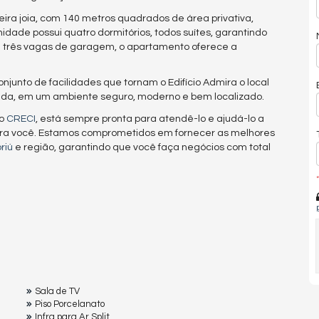
ra joia, com 140 metros quadrados de área privativa,
dade possui quatro dormitórios, todos suítes, garantindo
m três vagas de garagem, o apartamento oferece a
junto de facilidades que tornam o Edifício Admira o local
vida, em um ambiente seguro, moderno e bem localizado.
lo
CRECI
, está sempre pronta para atendê-lo e ajudá-lo a
ra você. Estamos comprometidos em fornecer as melhores
riú
e região, garantindo que você faça negócios com total
*
Sala de TV
Piso Porcelanato
Infra para Ar Split