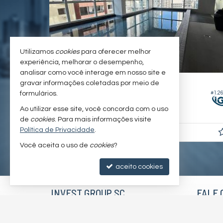
Utilizamos
cookies
para oferecer melhor
experiência, melhorar o desempenho,
analisar como você interage em nosso site e
BALNEÁRIO CAMBORIÚ -
CENTRO
gravar informações coletadas por meio de
#1.494
#1.2
formulários.
Apartamento no Edifício Villa Alba
Ao utilizar esse site, você concorda com o uso
4
5
3
142,
00
de
cookies
. Para mais informações visite
Política de Privacidade
.
R$ 3.000.000,
00
Você aceita o uso de
cookies
?
aceito cookies
INVEST GROUP SC
FALE 
Av. Osvaldo Reis, nº 3385 - sala 2107
(47)
Riviera Concept
inve