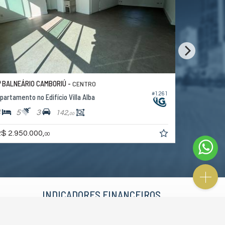
BALNEÁRIO CAMBORIÚ -
BALNEÁRI
CENTRO
#1.261
partamento no Edifício Villa Alba
Apartament
4
5
3
4
4
142,
00
$ 2.950.000,
R$ 3.600.
00
INDICADORES
FINANCEIROS
CUB /
SC
R$ 3.151,24
Poupança
0,6738%