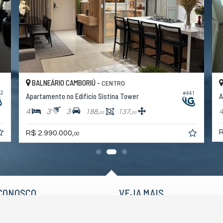
BALNEÁRIO CAMBORIÚ -
CENTRO
62
#441
Apartamento no Edifício Sistina Tower
A
4
3
3
188,
137,
00
00
R
R$ 2.990.000,
00
CONOSCO
VEJA MAIS
 9.9228-8030 (WhatsApp)
receba nosso newsletter
sttgroupsc@gmail.com
indicadores financeiros