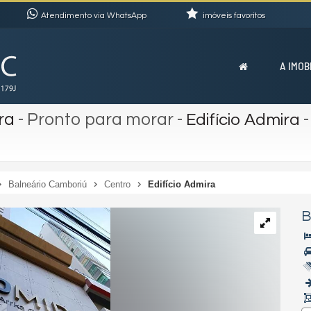
Atendimento via WhatsApp
imóveis favoritos
A IMOB
ra
- Pronto para morar
-
Edifício Admira
Balneário Camboriú
Centro
Edifício Admira
B