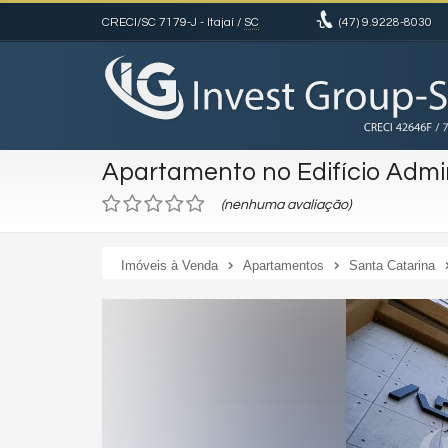
CRECI/SC 7179-J
- Itajaí /
SC
(47)
9.9228-8030
Apartamento no Edifício Admi
(nenhuma avaliação)
Imóveis à Venda
Apartamentos
Santa Catarina