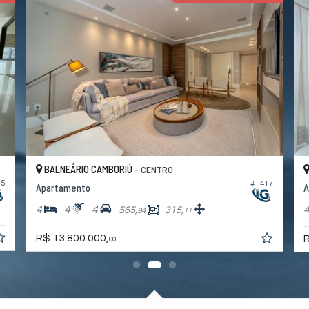
BALNEÁRIO CAMBORIÚ -
CENTRO
85
#1.417
Apartamento
A
4
4
4
565,
315,
94
11
R$ 13.800.000,
R
00