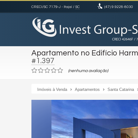
CRECI/SC 7179-J
- Itajaí /
SC
(47)
9.9228-8030
Apartamento no Edifício Har
#1.397
(nenhuma avaliação)
Imóveis à Venda
Apartamentos
Santa Catarina