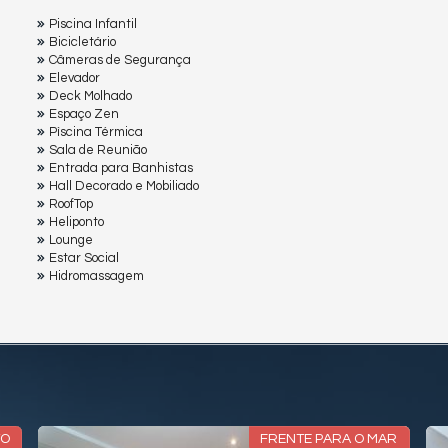
Piscina Infantil
Bicicletário
Câmeras de Segurança
Elevador
Deck Molhado
Espaço Zen
Pìscina Térmica
Sala de Reunião
Entrada para Banhistas
Hall Decorado e Mobiliado
RoofTop
Heliponto
Lounge
Estar Social
Hidromassagem
TO
FRENTE PARA O MAR