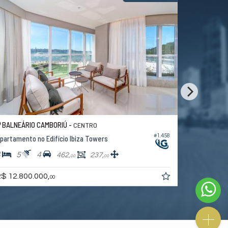
BALNEÁRIO CAMBORIÚ -
BALNEÁRI
CENTRO
#1.458
partamento no Edifício Ibiza Towers
Apartamento
4
5
4
4
5
462,
237,
00
00
R$ 12.700
$ 12.800.000,
00