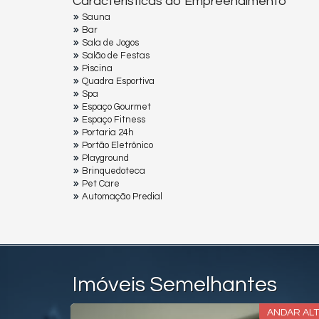
Características do Empreendimento
Sauna
Bar
Sala de Jogos
Salão de Festas
Piscina
Quadra Esportiva
Spa
Espaço Gourmet
Espaço Fitness
Portaria 24h
Portão Eletrônico
Playground
Brinquedoteca
Pet Care
Automação Predial
Imóveis Semelhantes
RENTE MAR
ANDAR AL