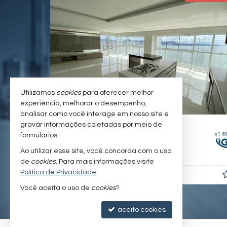
Utilizamos
cookies
para oferecer melhor
experiência, melhorar o desempenho,
analisar como você interage em nosso site e
BALNEÁRIO CAMBORIÚ -
CENTRO
gravar informações coletadas por meio de
formulários.
#1.505
#1.4
Apartamento no Edifício Ibiza Tower
Ao utilizar esse site, você concorda com o uso
4
5
4
237,
00
de
cookies
. Para mais informações visite
Política de Privacidade
.
R$ 12.950.000,
00
Você aceita o uso de
cookies
?
aceito cookies