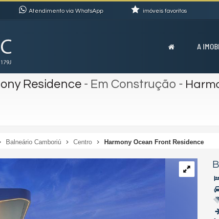
Atendimento via WhatsApp
imóveis favoritos
A IMOB
mony Residence
- Em Construção
-
Harmo
Balneário Camboriú
Centro
Harmony Ocean Front Residence
B