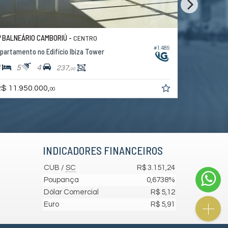
BALNEÁRIO CAMBORIÚ -
BALNE
CENTRO
#1.504
Apartamento no Edifício Ibiza Tower
Apartam
4
4
4
4
233,
00
R$ 13.200.000,
R$ 11.
00
INDICADORES
FINANCEIROS
CUB /
SC
R$ 3.151,24
Poupança
0,6738%
Dólar Comercial
R$ 5,12
Euro
R$ 5,91