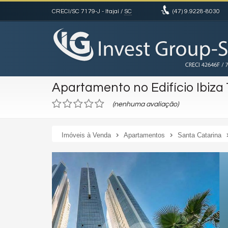
CRECI/SC 7179-J
- Itajaí /
SC
(47)
9.9228-8030
Apartamento no Edifício Ibiza
(nenhuma avaliação)
Imóveis à Venda
Apartamentos
Santa Catarina