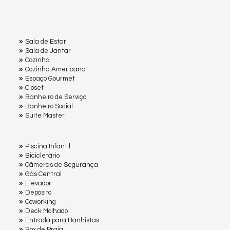
Sala de Estar
Sala de Jantar
Cozinha
Cozinha Americana
Espaço Gourmet
Closet
Banheiro de Serviço
Banheiro Social
Suíte Master
Piscina Infantil
Bicicletário
Câmeras de Segurança
Gás Central
Elevador
Depósito
Coworking
Deck Molhado
Entrada para Banhistas
Box de Praia