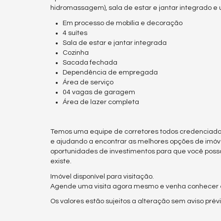
hidromassagem), sala de estar e jantar integrado e u
Em processo de mobília e decoração
4 suítes
Sala de estar e jantar integrada
Cozinha
Sacada fechada
Dependência de empregada
Área de serviço
04 vagas de garagem
Área de lazer completa
Temos uma equipe de corretores todos credenciado
e ajudando a encontrar as melhores opções de imóv
oportunidades de investimentos para que você poss
existe.
Imóvel disponível para visitação.
Agende uma visita agora mesmo e venha conhecer es
Os valores estão sujeitos a alteração sem aviso prévi