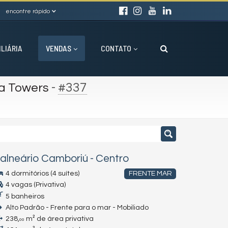
encontre rápido
ILIÁRIA
VENDAS
CONTATO
-
#337
iza Towers
alneário Camboriú
-
Centro
4 dormitórios (4 suítes)
FRENTE MAR
4 vagas (Privativa)
5 banheiros
Alto Padrão - Frente para o mar - Mobiliado
238,
m² de área privativa
00