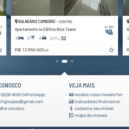
BALNEÁRIO CAMBORIÚ -
CENTRO
#1.489
#1.490
Apartamento no Edifício Ibiza Tower
4
5
4
237,
00
R$ 11.900.000,
00
CONOSCO
VEJA MAIS
 9.9228-8030 (WhatsApp)
receba nosso newsletter
sttgroupsc@gmail.com
indicadores financeiros
alhe conosco
cadastre seu imóvel
mapa de imóveis