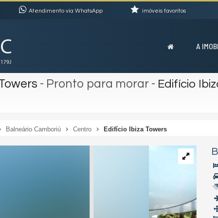
Atendimento via WhatsApp
imóveis favoritos
A IMOB
 Towers
- Pronto para morar
-
Edifício Ib
Balneário Camboriú
Centro
Edifício Ibiza Towers
B