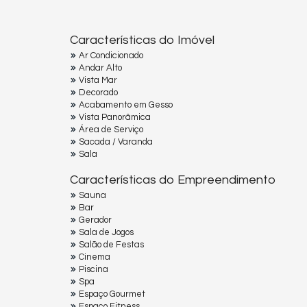
Características do Imóvel
Ar Condicionado
Andar Alto
Vista Mar
Decorado
Acabamento em Gesso
Vista Panorâmica
Área de Serviço
Sacada / Varanda
Sala
Características do Empreendimento
Sauna
Bar
Gerador
Sala de Jogos
Salão de Festas
Cinema
Piscina
Spa
Espaço Gourmet
Espaço Fitness