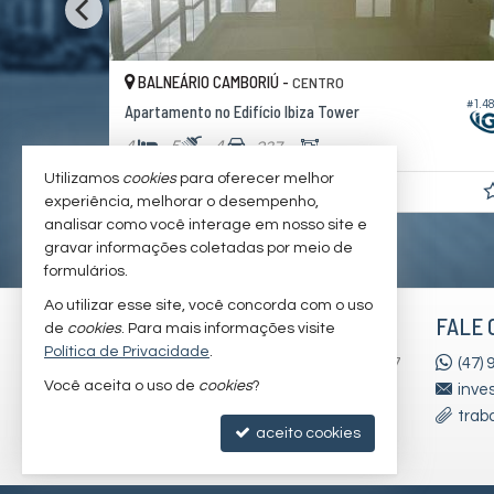
BALNEÁRIO CAMBORIÚ -
CENTRO
#1.485
Apartamento no Edifício Ibiza Tower
4
5
4
237,
00
Utilizamos
cookies
para oferecer melhor
R$ 11.950.000,
00
experiência, melhorar o desempenho,
analisar como você interage em nosso site e
gravar informações coletadas por meio de
formulários.
Ao utilizar esse site, você concorda com o uso
INVEST GROUP SC
FALE 
de
cookies
. Para mais informações visite
Política de Privacidade
.
Av. Osvaldo Reis, nº 3385 - sala 2107
(47)
Você aceita o uso de
cookies
?
Riviera Concept
inve
Praia Brava - 88306-773
trab
aceito cookies
Itajaí /
SC