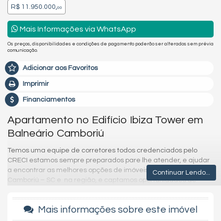
R$ 11.950.000,
00
Mais Informações via WhatsApp
Os preços, disponibilidades e condições de pagamento poderão ser alterados sem prévia
comunicação.
Adicionar aos Favoritos
Imprimir
Financiamentos
Apartamento no Edifício Ibiza Tower em
Balneário Camboriú
Temos uma equipe de corretores todos credenciados pelo
CRECI estamos sempre preparados pare lhe atender, e ajudar
a encontrar as melhores opções de imóveis em Balneário
Continuar Lendo...
Camboriú – SC e na região, e captamos oportunidades de
investimentos para que você possa ter um ótimo investimento
com a maior segurança que existe.
Mais informações sobre este imóvel
Imóvel disponível para visitação.