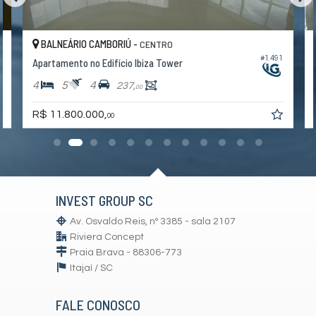
BALNEÁRIO CAMBORIÚ -
CENTRO
0
#1.491
Apartamento no Edifício Ibiza Tower
4
5
4
237,
00
R$ 11.800.000,
00
INVEST GROUP SC
Av. Osvaldo Reis, nº 3385 - sala 2107
Riviera Concept
Praia Brava - 88306-773
Itajaí /
SC
FALE CONOSCO