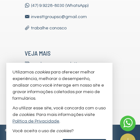
(47) 9.9228-8030 (WhatsApp)
investtgroupsc@gmail.com
trabalhe conosco
VEJA MAIS
receba nosso newsletter
Utilizamos
cookies
para oferecer melhor
indicadores financeiros
experiência, melhorar o desempenho,
analisar como você interage em nosso site e
cadastre seu imóvel
gravar informações coletadas por meio de
imóveis favoritos
formulários.
Ao utilizar esse site, você concorda com o uso
mapa de imóveis
de
cookies
. Para mais informações visite
Política de Privacidade
.
©
2026
CRECI/SC 7179-J
Política de Privacidade
Você aceita o uso de
cookies
?