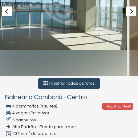
mostrar todas as fotos
Balneário Camboriú
-
Centro
4 dormitórios (4 suítes)
FRENTE MAR
4 vagas (Privativa)
5 banheiros
Alto Padrão - Frente para o mar
237,
m² de área total
00