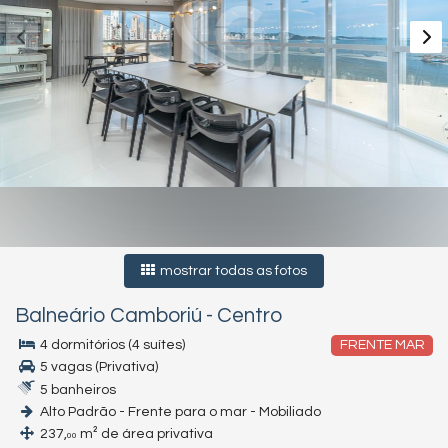
mostrar todas as fotos
Balneário Camboriú
-
Centro
4 dormitórios (4 suítes)
FRENTE MAR
5 vagas (Privativa)
5 banheiros
Alto Padrão - Frente para o mar - Mobiliado
237,
m² de área privativa
00