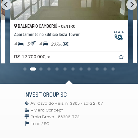
BALNEÁRIO CAMBORIÚ -
CENTRO
#1.484
0
Apartamento no Edifício Ibiza Tower
4
5
4
237,
00
R$ 12.700.000,
00
INVEST GROUP SC
Av. Osvaldo Reis, nº 3385 - sala 2107
Riviera Concept
Praia Brava - 88306-773
Itajaí /
SC