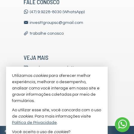
FALE CONOSCO
(47) 9.9228-8030 (WhatsApp)
investtgroupsc@gmail.com
trabalhe conosco
VEJA MAIS
receba nosso newsletter
Utilizamos
cookies
para oferecer melhor
indicadores financeiros
experiência, melhorar o desempenho,
analisar como você interage em nosso site e
cadastre seu imóvel
gravar informações coletadas por meio de
imóveis favoritos
formulários.
Ao utilizar esse site, você concorda com o uso
mapa de imóveis
de
cookies
. Para mais informações visite
Política de Privacidade
.
©
2026
CRECI/SC 7179-J
Política de Privacidade
Você aceita o uso de
cookies
?