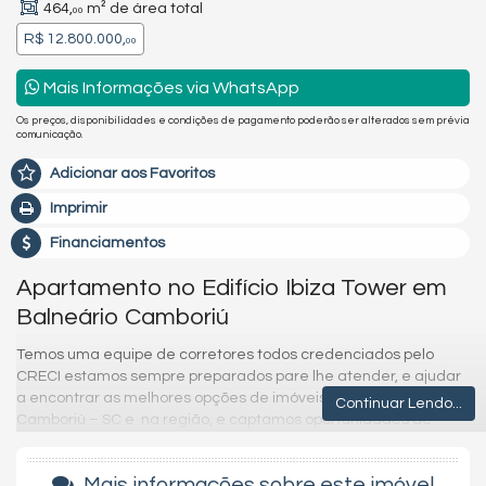
464,
m² de área total
00
R$ 12.800.000,
00
Mais Informações via WhatsApp
Os preços, disponibilidades e condições de pagamento poderão ser alterados sem prévia
comunicação.
Adicionar aos Favoritos
Imprimir
Financiamentos
Apartamento no Edifício Ibiza Tower em
Balneário Camboriú
Temos uma equipe de corretores todos credenciados pelo
CRECI estamos sempre preparados pare lhe atender, e ajudar
a encontrar as melhores opções de imóveis em Balneário
Continuar Lendo...
Camboriú – SC e na região, e captamos oportunidades de
investimentos para que você possa ter um ótimo investimento
com a maior segurança que existe.
Mais informações sobre este imóvel