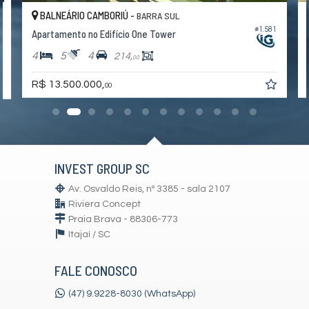
Entrada para Banhistas
BALNEÁRIO CAMBORIÚ -
BARRA SUL
Hall Decorado e Mobiliado
#1.581
0
Lounge
Apartamento no Edifício One Tower
Estar Social
4
5
4
214,
Acessibilidade para PNE
00
R$ 13.500.000,
00
INVEST GROUP SC
Av. Osvaldo Reis, nº 3385 - sala 2107
Riviera Concept
Praia Brava - 88306-773
Itajaí /
SC
FALE CONOSCO
(47) 9.9228-8030 (WhatsApp)