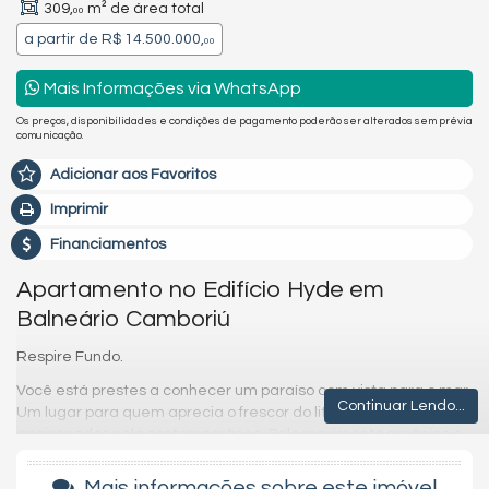
309,
m² de área total
00
a partir de
R$ 14.500.000,
00
Mais Informações via WhatsApp
Os preços, disponibilidades e condições de pagamento poderão ser alterados sem prévia
comunicação.
Adicionar aos Favoritos
Imprimir
Financiamentos
Apartamento no Edifício Hyde em
Balneário Camboriú
Respire Fundo.
Você está prestes a conhecer um paraíso com vista para o mar.
Continuar Lendo...
Um lugar para quem aprecia o frescor do litoral. Que são
apaixonados pelo contemporâneo. Pelo movimento orgânico e
natural da vida. Para todos que querem mergulhar no próprio
âmago, relembrar seus desejos mais profundos e realizá-los.
Mais informações sobre este imóvel