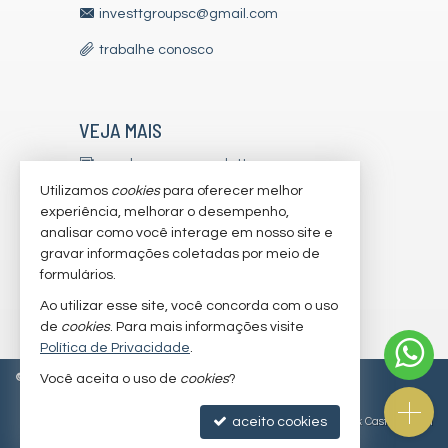
investtgroupsc@gmail.com
trabalhe conosco
VEJA MAIS
receba nosso newsletter
Utilizamos
cookies
para oferecer melhor
indicadores financeiros
experiência, melhorar o desempenho,
analisar como você interage em nosso site e
cadastre seu imóvel
gravar informações coletadas por meio de
imóveis favoritos
formulários.
Ao utilizar esse site, você concorda com o uso
mapa de imóveis
de
cookies
. Para mais informações visite
Política de Privacidade
.
©
2026
CRECI/SC 7179-J
Política de Privacidade
Você aceita o uso de
cookies
?
aceito cookies
Site para imobiliárias
: Castel Digital