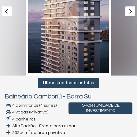
mostrar todas as fotos
Balneário Camboriú
-
Barra Sul
4 dormitórios (4 suítes)
OPORTUNIDADE DE
INVESTIMENTO
4 vagas (Privativa)
4 banheiros
Alto Padrão - Frente para o mar
232,
m² de área privativa
00