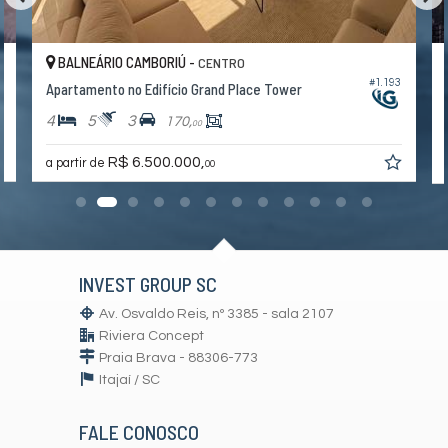
BALNEÁRIO CAMBORIÚ -
CENTRO
#1.193
Apartamento no Edifício Grand Place Tower
4
5
3
170,
00
R$ 6.500.000,
a partir de
00
INVEST GROUP SC
Av. Osvaldo Reis, nº 3385 - sala 2107
Riviera Concept
Praia Brava - 88306-773
Itajaí /
SC
FALE CONOSCO