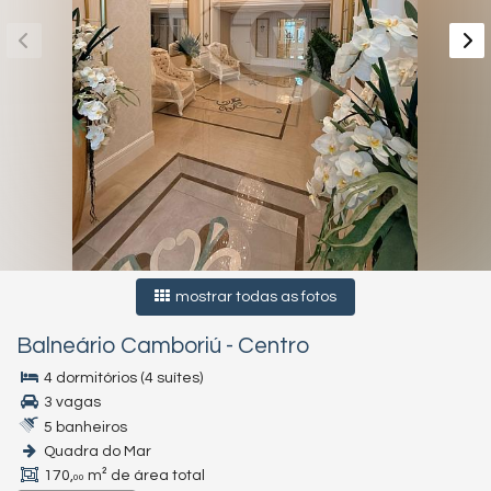
mostrar todas as fotos
Balneário Camboriú
-
Centro
4 dormitórios (4 suítes)
3 vagas
5 banheiros
Quadra do Mar
170,
m² de área total
00