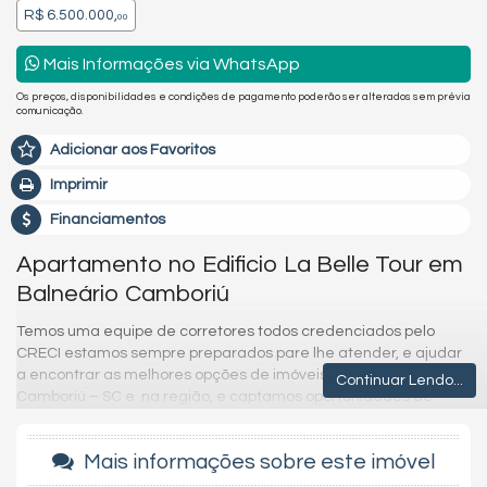
R$ 6.500.000,
00
Mais Informações via WhatsApp
Os preços, disponibilidades e condições de pagamento poderão ser alterados sem prévia
comunicação.
Adicionar aos Favoritos
Imprimir
Financiamentos
Apartamento no Edificio La Belle Tour em
Balneário Camboriú
Temos uma equipe de corretores todos credenciados pelo
CRECI estamos sempre preparados pare lhe atender, e ajudar
a encontrar as melhores opções de imóveis em Balneário
Continuar Lendo...
Camboriú – SC e na região, e captamos oportunidades de
investimentos para que você possa ter um ótimo investimento
com a maior segurança que existe.
Mais informações sobre este imóvel
Imóvel disponível para visitação.