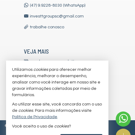
(47) 9.9228-8030 (WhatsApp)
investtgroupsc@gmail.com
trabalhe conosco
VEJA MAIS
receba nosso newsletter
Utilizamos
cookies
para oferecer melhor
indicadores financeiros
experiência, melhorar o desempenho,
analisar como você interage em nosso site e
cadastre seu imóvel
gravar informações coletadas por meio de
imóveis favoritos
formulários.
Ao utilizar esse site, você concorda com o uso
mapa de imóveis
de
cookies
. Para mais informações visite
Política de Privacidade
.
©
2026
CRECI/SC 7179-J
Política de Privacidade
Você aceita o uso de
cookies
?