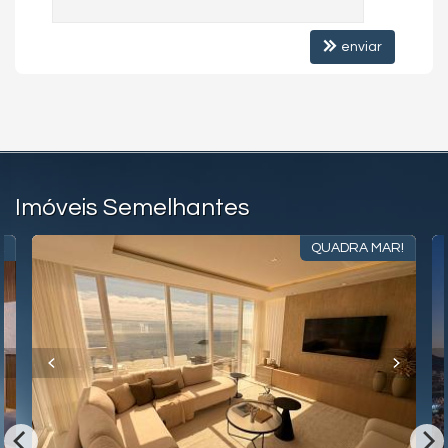
Portão Eletrônico
Elevador
enviar
Imóveis Semelhantes
A
QUADRA MAR!