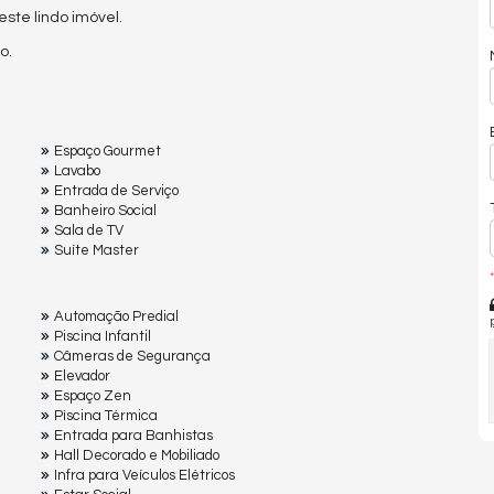
te lindo imóvel.
o.
Espaço Gourmet
Lavabo
Entrada de Serviço
Banheiro Social
Sala de TV
Suíte Master
*
Automação Predial
Piscina Infantil
Câmeras de Segurança
Elevador
Espaço Zen
Pìscina Térmica
Entrada para Banhistas
Hall Decorado e Mobiliado
Infra para Veículos Elétricos