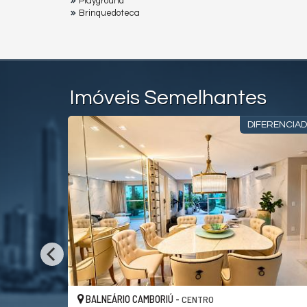
Playground
Brinquedoteca
Imóveis Semelhantes
IVILEGIADA
DIFERENCIA
BALNEÁRIO CAMBORIÚ -
CENTRO