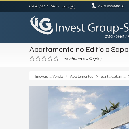
CRECI/SC 7179-J
- Itajaí /
SC
(47)
9.9228-8030
Apartamento no Edifício Sapp
(nenhuma avaliação)
Imóveis à Venda
Apartamentos
Santa Catarina