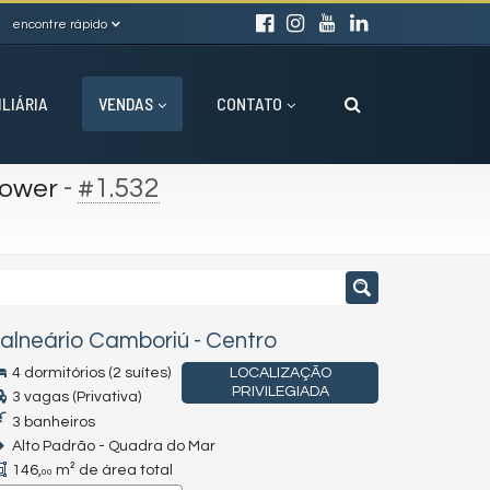
encontre rápido
ILIÁRIA
VENDAS
CONTATO
-
#1.532
Tower
alneário Camboriú
-
Centro
4 dormitórios (2 suítes)
LOCALIZAÇÃO
PRIVILEGIADA
3 vagas (Privativa)
3 banheiros
Alto Padrão - Quadra do Mar
146,
m² de área total
00