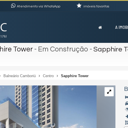
Atendimento via WhatsApp
imóveis favoritos
A IMOB
hire Tower
- Em Construção
-
Sapphire 
Balneário Camboriú
Centro
Sapphire Tower
B