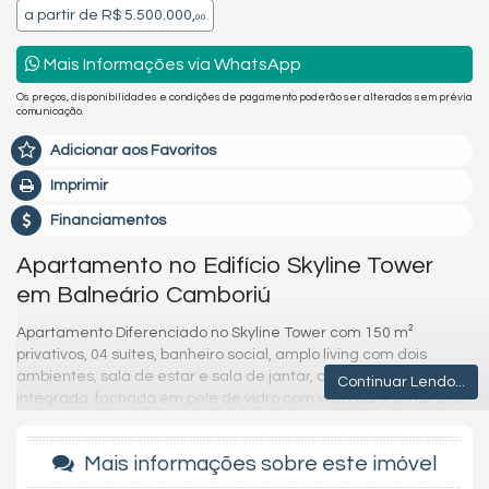
a partir de
R$ 5.500.000,
00
Mais Informações via WhatsApp
Os preços, disponibilidades e condições de pagamento poderão ser alterados sem prévia
comunicação.
Adicionar aos Favoritos
Imprimir
Financiamentos
Apartamento no Edifício Skyline Tower
em Balneário Camboriú
Apartamento Diferenciado no Skyline Tower com 150 m²
privativos, 04 suítes, banheiro social, amplo living com dois
ambientes, sala de estar e sala de jantar, cozinha gourmet
Continuar Lendo...
integrada, fachada em pele de vidro com vista para o mar e 03
vagas de garagem.
O Skyline Tower é mais um edifício de alto padrão da FG
Mais informações sobre este imóvel
Empreendimentos, construtora referência em alto padrão no