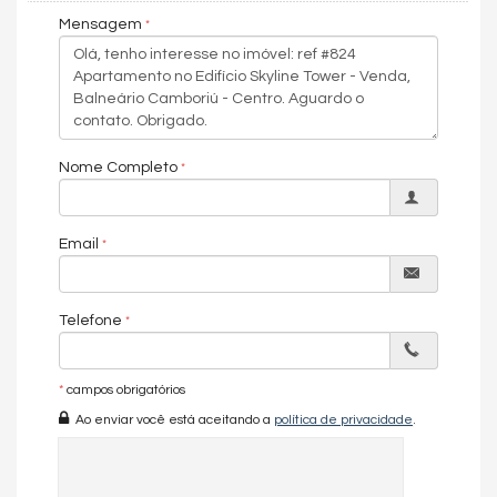
Brasil. Está localizado na Avenida Brasil, quadra do mar, em
Mensagem
frente ao edifício Infinity Coast, outro ícone da construção civil
nacional a poucos metros do Molhe da Barra Norte e da FG Big
Whell, novos pontos turísticos que estão fazendo sucesso entre
moradores e turistas. Região repleta de facilidades como o
supermercado D Market, Wave Academia, diversos
restaurantes, farmácias entre outras opções que proporcionam
ter tudo a poucos metros do seu lar.
Nome Completo
Apartamento
Apartamento Diferenciado
Email
4 Suítes sendo 1 máster
Living /Cozinha / Lavabo
Telefone
Terraço com SPA
área de serviço
*
campos obrigatórios
Área Técnica
Ao enviar você está aceitando a
política de privacidade
.
Circulação com Home Office