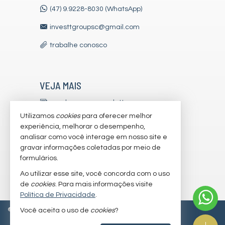
Salão de Festas
(47) 9.9228-8030 (WhatsApp)
Piscina
Spa
investtgroupsc@gmail.com
Espaço Gourmet
Espaço Fitness
trabalhe conosco
Portaria 24h
Medidores Individuais
Portão Eletrônico
Brinquedoteca
VEJA MAIS
Piscina Infantil
Câmeras de Segurança
receba nosso newsletter
Elevador
Espaço Zen
Utilizamos
cookies
para oferecer melhor
indicadores financeiros
Sala de Reunião
experiência, melhorar o desempenho,
Entrada para Banhistas
analisar como você interage em nosso site e
cadastre seu imóvel
Hall Decorado e Mobiliado
gravar informações coletadas por meio de
Lounge
imóveis favoritos
formulários.
Estar Social
Hidromassagem
Ao utilizar esse site, você concorda com o uso
mapa de imóveis
de
cookies
. Para mais informações visite
Política de Privacidade
.
©
2026
CRECI/SC 7179-J
Política de Privacidade
Você aceita o uso de
cookies
?