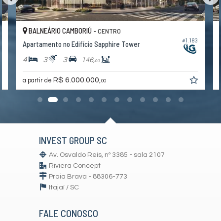
Imóvel disponível para visitação.
Agende uma visita agora mesmo e venha conhecer este lindo
imóvel.
BALNEÁRIO CAMBORIÚ -
CENTRO
6
#1.183
Os valores estão sujeitos a alteração sem aviso prévio.
Apartamento no Edifício Sapphire Tower
4
3
3
146,
00
Características do Imóvel
Área de Serviço
R$ 6.000.000,
a partir de
00
Living
Sala
Sala de Estar
Cozinha
Espaço Gourmet
Sacada Integrada
INVEST GROUP SC
Hidromassagem
Lavabo
Av. Osvaldo Reis, nº 3385 - sala 2107
Banheiro Social
Riviera Concept
Suíte Master
Churrasqueira
Praia Brava - 88306-773
Vista Livre
Itajaí /
SC
Acabamento em Gesso
Características do Empreendimento
FALE CONOSCO
Sala de Jogos