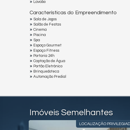
Lavabo
Características do Empreendimento
Sala de Jogos
Salão de Festas
Cinema
Piscina
Spa
Espaço Gourmet
Espaço Fitness
Portaria 24h
Captação de Água
Portão Eletrônico
Brinquedoteca
Automação Predial
Imóveis Semelhantes
NTRO SUL!
LOCALIZAÇÃO PRIVILEGIA