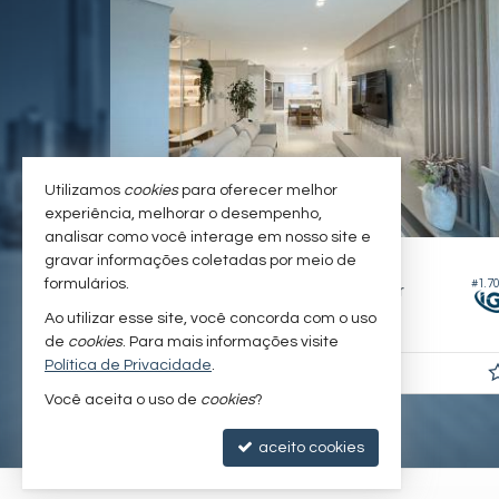
Utilizamos
cookies
para oferecer melhor
experiência, melhorar o desempenho,
analisar como você interage em nosso site e
BALNEÁRIO CAMBORIÚ -
CENTRO
gravar informações coletadas por meio de
#1.032
formulários.
#1.7
Apartamento no Edifício Magnifique Tower
Ao utilizar esse site, você concorda com o uso
3
4
2
282,
138,
00
00
de
cookies
. Para mais informações visite
Política de Privacidade
.
R$ 5.768.000,
00
Você aceita o uso de
cookies
?
aceito cookies