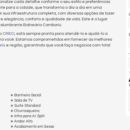
onalize cada detalhe conforme o seu estilo e preferências.
te para a cidade, que transforma o dia a dia em uma
r sua infraestrutura completa, com diversas opções de lazer
re elegância, conforto e qualidade de vida. Este é o lugar
eslumbrante Balneário Camboriú.
lo
CRECI
, está sempre pronta para atendê-lo e ajudá-lo a
ra você. Estamos comprometidos em fornecer as melhores
riú
e região, garantindo que você faça negócios com total
*
Banheiro Social
Sala de TV
Suíte Standard
Churrasqueira
Infra para Ar Split
Andar Alto
Acabamento em Gesso