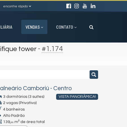
encontre rápido
ILIÁRIA
VENDAS
CONTATO
-
#1.174
fique tower
alneário Camboriú
-
Centro
3 dormitórios (3 suítes)
VISTA PANORÂMICA!
2 vagas (Privativa)
4 banheiros
Alto Padrão
139,
m² de área total
00