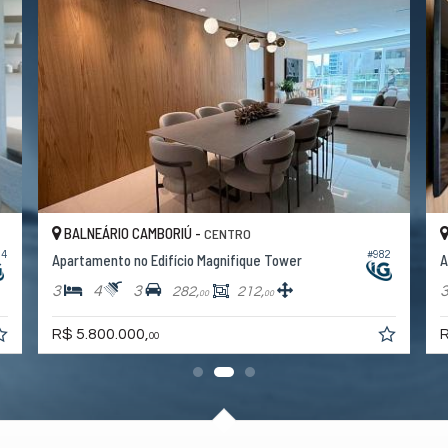
BALNEÁRIO CAMBORIÚ -
CENTRO
04
#982
Apartamento no Edifício Magnifique Tower
A
3
4
3
282,
212,
00
00
R$ 5.800.000,
R
00