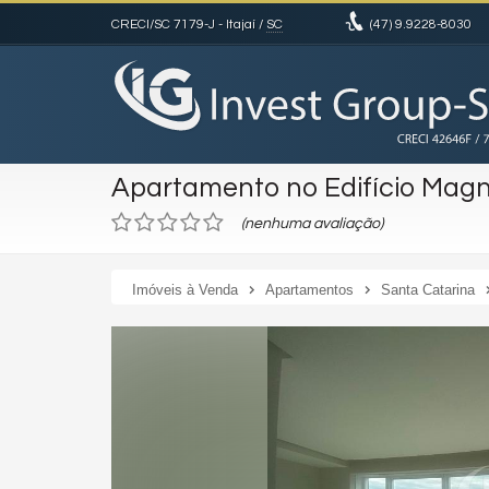
CRECI/SC 7179-J
- Itajaí /
SC
(47)
9.9228-8030
Apartamento no Edifício Magn
(nenhuma avaliação)
Imóveis à Venda
Apartamentos
Santa Catarina