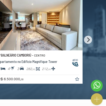
BALNEÁRIO CAMBORIÚ -
BALNEÁRI
CENTRO
#830
partamento no Edifício Magnifique Tower
Cobertura D
3
4
3
4
4
282,
212,
00
00
R$ 8.800.
$ 6.500.000,
00