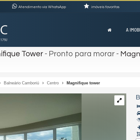
Atendimento via WhatsApp
imóveis favoritos
A IMOB
ifique Tower
- Pronto para morar
-
Magni
Balneário Camboriú
Centro
Magnifique tower
B