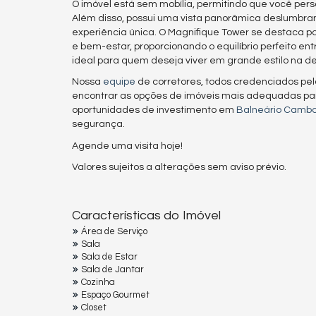
O imóvel está sem mobília, permitindo que você pers
Além disso, possui uma vista panorâmica deslumbran
experiência única. O Magnifique Tower se destaca po
e bem-estar, proporcionando o equilíbrio perfeito ent
ideal para quem deseja viver em grande estilo na d
Nossa
equipe
de corretores, todos credenciados pe
encontrar as opções de imóveis mais adequadas pa
oportunidades de investimento em
Balneário Cambo
segurança.
Agende uma visita hoje!
Valores sujeitos a alterações sem aviso prévio.
Características do Imóvel
Área de Serviço
Sala
Sala de Estar
Sala de Jantar
Cozinha
Espaço Gourmet
Closet