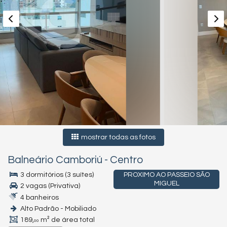
mostrar todas as fotos
Balneário Camboriú
-
Centro
3 dormitórios (3 suítes)
PROXIMO AO PASSEIO SÃO
MIGUEL
2 vagas (Privativa)
4 banheiros
Alto Padrão - Mobiliado
189,
m² de área total
00