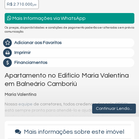
R$ 2.710.000,
00
Mais Informações via WhatsApp
Os preços, disponibilidades e condições de pagamento poderão ser alterados sem prévia
comunicação.
Adicionar aos Favoritos
Imprimir
Financiamentos
Apartamento no Edifício Maria Valentina
em Balneário Camboriú
Maria Valentina
Nossa
equipe
de corretores, todos credenciados pelo
CRECI
,
Continuar Lendo...
está sempre pronta para atendê-lo e ajudá-lo a encontrar as
opções de imóveis mais adequadas para você. Estamos
comprometidos em fornecer as melhores oportunidades de
investimento em
Balneário Camboriú
e região, garantindo que
Mais informações sobre este imóvel
você faça negócios com total segurança.