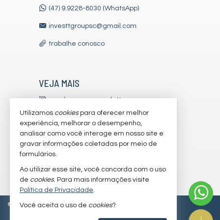
(47) 9.9228-8030 (WhatsApp)
investtgroupsc@gmail.com
trabalhe conosco
VEJA MAIS
receba nosso newsletter
Utilizamos
cookies
para oferecer melhor
indicadores financeiros
experiência, melhorar o desempenho,
analisar como você interage em nosso site e
cadastre seu imóvel
gravar informações coletadas por meio de
imóveis favoritos
formulários.
Ao utilizar esse site, você concorda com o uso
mapa de imóveis
de
cookies
. Para mais informações visite
Política de Privacidade
.
©
2026
CRECI/SC 7179-J
Política de Privacidade
Você aceita o uso de
cookies
?