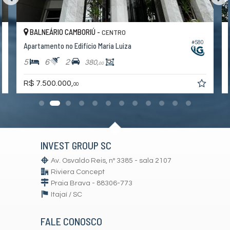
BALNEÁRIO CAMBORIÚ -
CENTRO
7
#580
Apartamento no Edifício Maria Luiza
5
6
2
380,
00
R$ 7.500.000,
00
INVEST GROUP SC
Av. Osvaldo Reis, nº 3385 - sala 2107
Riviera Concept
Praia Brava - 88306-773
Itajaí /
SC
FALE CONOSCO