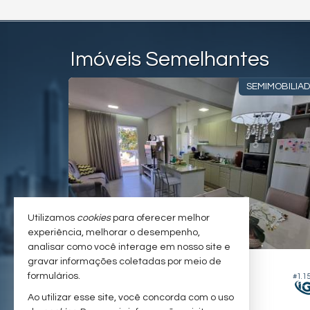
Imóveis Semelhantes
O DE ASSIS
SEMIMOBILIA
Utilizamos
cookies
para oferecer melhor
experiência, melhorar o desempenho,
analisar como você interage em nosso site e
CAMBORIÚ -
TABULEIRO
gravar informações coletadas por meio de
formulários.
#1.352
#1.1
Apartamento no Residencial Versailles
Ao utilizar esse site, você concorda com o uso
2
2
1
73,
00