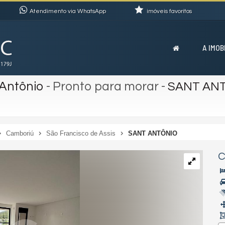
Atendimento via WhatsApp
imóveis favoritos
A IMOB
 Antônio
- Pronto para morar
-
SANT AN
Camboriú
São Francisco de Assis
SANT ANTÔNIO
C