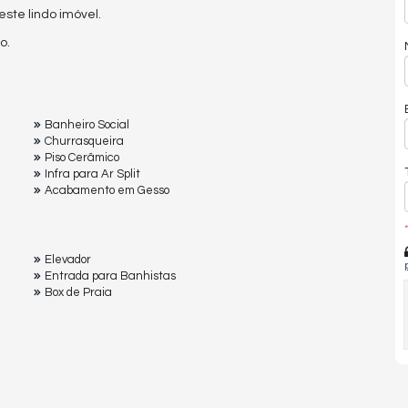
te lindo imóvel.
o.
Banheiro Social
Churrasqueira
Piso Cerâmico
Infra para Ar Split
Acabamento em Gesso
*
Elevador
Entrada para Banhistas
Box de Praia