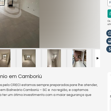
R
Os
al
ônio em Camboriú
s pelo CRECI estamos sempre preparados pare lhe atender,
s em Balneário Camboriú – SC e na região, e captamos
a ter um ótimo investimento com a maior segurança que