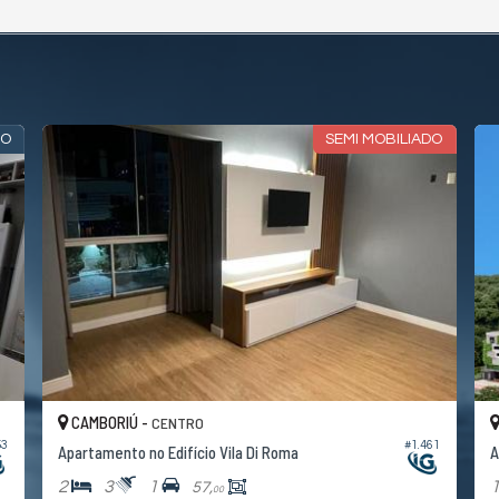
DO
SEMI MOBILIADO
CAMBORIÚ -
CENTRO
53
#1.461
Apartamento no Edifício Vila Di Roma
A
2
3
1
57,
00