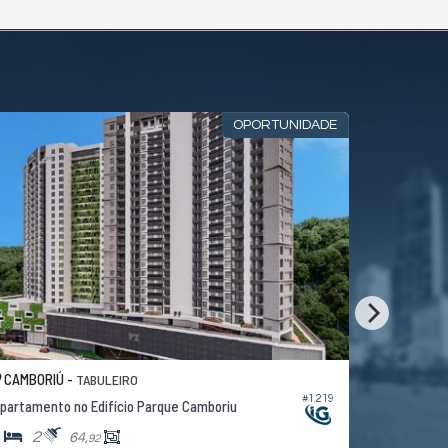
OPORTUNIDADE
CAMBORIÚ -
BALNEÁRI
TABULEIRO
#1.219
partamento no Edifício Parque Camboriu
Apartamen
1
2
2
3
64,
92