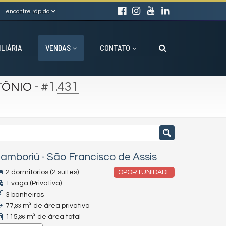
encontre rápido
ILIÁRIA
VENDAS
CONTATO
-
#1.431
TÔNIO
amboriú
-
São Francisco de Assis
2 dormitórios (2 suítes)
OPORTUNIDADE
1 vaga (Privativa)
3 banheiros
77,
m² de área privativa
83
115,
m² de área total
86