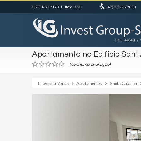
CRECI/SC 7179-J
- Itajaí /
SC
(47)
9.9228-8030
Apartamento no Edifício Sant
(nenhuma avaliação)
Imóveis à Venda
Apartamentos
Santa Catarina