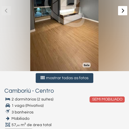
mostrar todas as fotos
Camboriú
-
Centro
2 dormitórios (2 suítes)
SEMI MOBILIADO
1 vaga (Privativa)
3 banheiros
Mobiliado
57,
m² de área total
00