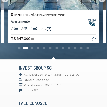
CAMBORIÚ -
SÃO FRANCISCO DE ASSIS
0
#1.352
Apartamento
2
2
1
65,
00
R$ 647.000,
00
INVEST GROUP SC
Av. Osvaldo Reis, nº 3385 - sala 2107
Riviera Concept
Praia Brava - 88306-773
Itajaí /
SC
FALE CONOSCO