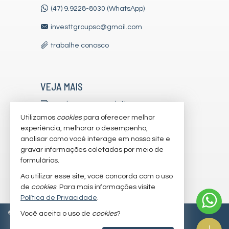
(47) 9.9228-8030 (WhatsApp)
investtgroupsc@gmail.com
trabalhe conosco
VEJA MAIS
receba nosso newsletter
Utilizamos
cookies
para oferecer melhor
indicadores financeiros
experiência, melhorar o desempenho,
analisar como você interage em nosso site e
cadastre seu imóvel
gravar informações coletadas por meio de
imóveis favoritos
formulários.
Ao utilizar esse site, você concorda com o uso
mapa de imóveis
de
cookies
. Para mais informações visite
Política de Privacidade
.
©
2026
CRECI/SC 7179-J
Política de Privacidade
Você aceita o uso de
cookies
?