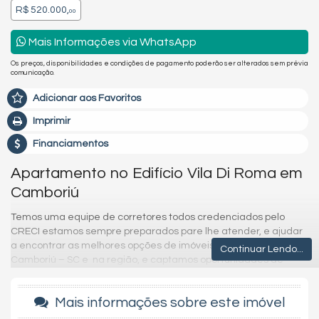
R$ 520.000,
00
Mais Informações via WhatsApp
Os preços, disponibilidades e condições de pagamento poderão ser alterados sem prévia
comunicação.
Adicionar aos Favoritos
Imprimir
Financiamentos
Apartamento no Edifício Vila Di Roma em
Camboriú
Temos uma equipe de corretores todos credenciados pelo
CRECI estamos sempre preparados pare lhe atender, e ajudar
a encontrar as melhores opções de imóveis em Balneário
Continuar Lendo...
Camboriú – SC e na região, e captamos oportunidades de
investimentos para que você possa ter um ótimo investimento
com a maior segurança que existe.
Mais informações sobre este imóvel
Imóvel disponível para visitação.