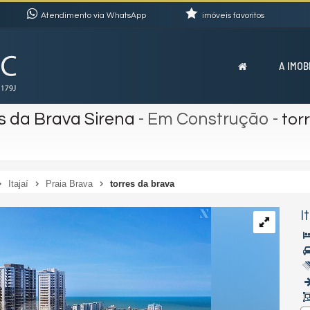
Atendimento via WhatsApp
imóveis favoritos
A IMOB
s da Brava Sirena
- Em Construção
-
tor
Itajaí
Praia Brava
torres da brava
I