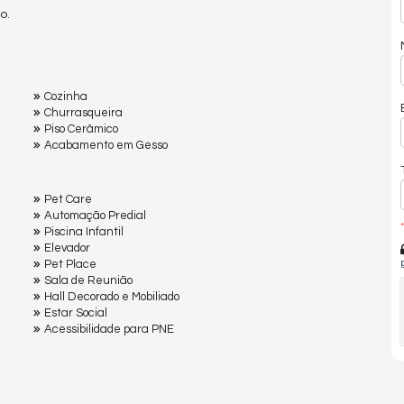
o.
Cozinha
Churrasqueira
Piso Cerâmico
Acabamento em Gesso
Pet Care
Automação Predial
*
Piscina Infantil
Elevador
Pet Place
Sala de Reunião
Hall Decorado e Mobiliado
Estar Social
Acessibilidade para PNE