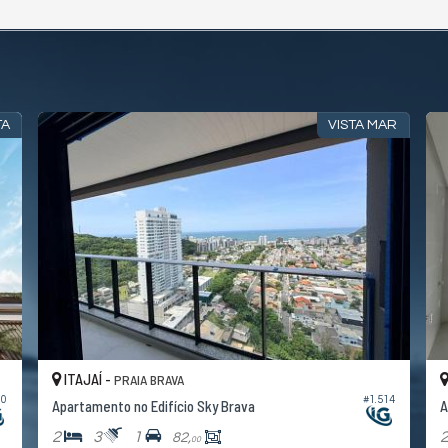
TA
VISTA MAR
ITAJAÍ -
PRAIA BRAVA
00
#1.514
Apartamento no Edifício Sky Brava
A
2
3
1
82,
00