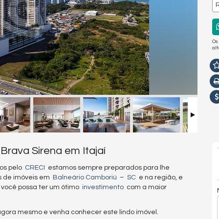
R
Os
al
Brava Sirena em Itajaí
os pelo
CRECI
estamos sempre preparados para lhe
es de imóveis em
Balneário Camboriú
–
SC
e na região, e
 você possa ter um ótimo
investimento
com a maior
 agora mesmo e venha conhecer este lindo imóvel.