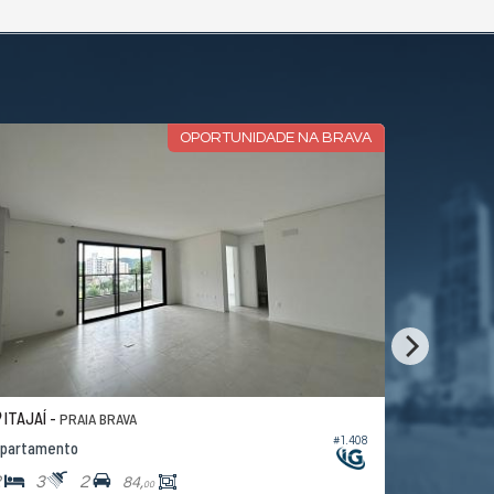
OPORTUNIDADE NA BRAVA
ITAJAÍ -
ITAJAÍ -
PRAIA BRAVA
B
#1.408
partamento
Apartament
2
3
2
2
3
84,
00