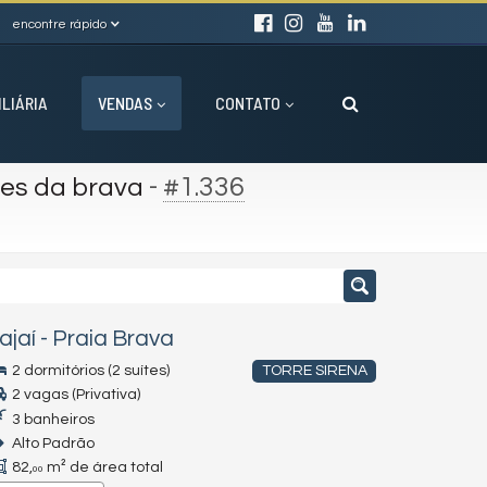
encontre rápido
ILIÁRIA
VENDAS
CONTATO
-
#1.336
res da brava
tajaí
-
Praia Brava
2 dormitórios (2 suítes)
TORRE SIRENA
2 vagas (Privativa)
3 banheiros
Alto Padrão
82,
m² de área total
00