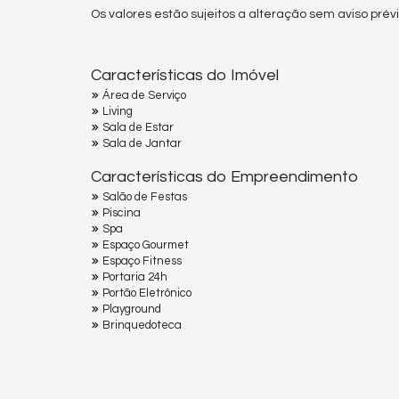
Os valores estão sujeitos a alteração sem aviso prévi
Características do Imóvel
Área de Serviço
Living
Sala de Estar
Sala de Jantar
Características do Empreendimento
Salão de Festas
Piscina
Spa
Espaço Gourmet
Espaço Fitness
Portaria 24h
Portão Eletrônico
Playground
Brinquedoteca