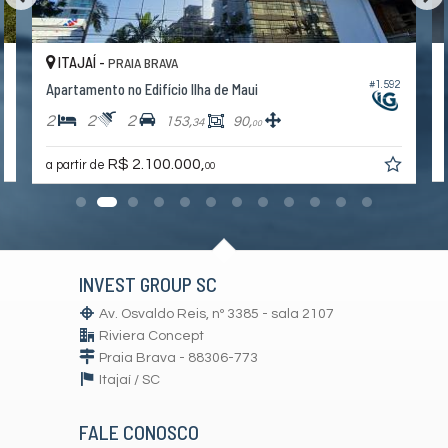
ITAJAÍ -
PRAIA BRAVA
6
#1.592
Apartamento no Edifício Ilha de Maui
2
2
2
153,
90,
34
00
R$ 2.100.000,
a partir de
00
INVEST GROUP SC
Av. Osvaldo Reis, nº 3385 - sala 2107
Riviera Concept
Praia Brava - 88306-773
Itajaí /
SC
FALE CONOSCO