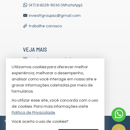
(47) 9.9228-8030 (WhatsApp)
investtgroupsc@gmail.com
trabalhe conosco
VEJA MAIS
receba nosso newsletter
Utilizamos
cookies
para oferecer melhor
indicadores financeiros
experiência, melhorar o desempenho,
analisar como você interage em nosso site e
cadastre seu imóvel
gravar informações coletadas por meio de
imóveis favoritos
formulários.
Ao utilizar esse site, você concorda com o uso
mapa de imóveis
de
cookies
. Para mais informações visite
Política de Privacidade
.
©
2026
CRECI/SC 7179-J
Política de Privacidade
Você aceita o uso de
cookies
?