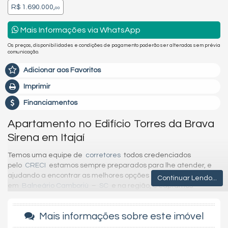
R$ 1.690.000,
00
Mais Informações via WhatsApp
Os preços, disponibilidades e condições de pagamento poderão ser alterados sem prévia
comunicação.
Adicionar aos Favoritos
Imprimir
Financiamentos
Apartamento no Edifício Torres da Brava
Sirena em Itajaí
Temos uma equipe de
corretores
todos credenciados
pelo
CRECI
estamos sempre preparados para lhe atender, e
ajudando a encontrar as melhores opções de imóveis
Continuar Lendo...
em
Balneário Camboriú
–
SC
e na região, e captamos
oportunidades de investimentos para que você possa ter um
ótimo
investimento
com a maior segurança que existe.
Mais informações sobre este imóvel
Imóvel disponível para visitação. Agende uma visita agora