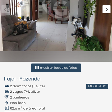
mostrar todas as fotos
Itajaí
-
Fazenda
2 dormitórios (1 suíte)
MOBILIADO
2 vagas (Privativa)
2 banheiros
Mobiliado
82,
m² de área total
00