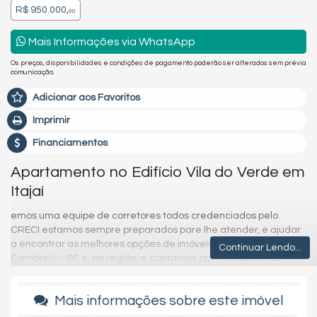
R$ 950.000,
00
Mais Informações via WhatsApp
Os preços, disponibilidades e condições de pagamento poderão ser alterados sem prévia
comunicação.
Adicionar aos Favoritos
Imprimir
Financiamentos
Apartamento no Edifício Vila do Verde em
Itajaí
emos uma equipe de corretores todos credenciados pelo
CRECI estamos sempre preparados pare lhe atender, e ajudar
a encontrar as melhores opções de imóveis em Balneário
Continuar Lendo...
Camboriú – SC e na região, e captamos oportunidades de
investimentos para que você possa ter um ótimo investimento
com a maior segurança que existe.
Mais informações sobre este imóvel
Imóvel disponível para visitação.