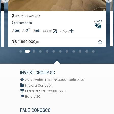
ITAJAÍ -
FAZENDA
#1.637
Apartamento
2
3
2
141,
101,
86
04
R$ 1.890.000,
00
INVEST GROUP SC
Av. Osvaldo Reis, nº 3385 - sala 2107
Riviera Concept
Praia Brava - 88306-773
Itajaí /
SC
FALE CONOSCO