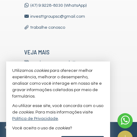
(47) 9.9228-8030 (WhatsApp)
investtgroupsc@gmail.com
trabalhe conosco
VEJA MAIS
receba nosso newsletter
Utilizamos
cookies
para oferecer melhor
indicadores financeiros
experiência, melhorar o desempenho,
analisar como você interage em nosso site e
cadastre seu imóvel
gravar informações coletadas por meio de
imóveis favoritos
formulários.
Ao utilizar esse site, você concorda com o uso
mapa de imóveis
de
cookies
. Para mais informações visite
Política de Privacidade
.
©
2026
CRECI/SC 7179-J
Política de Privacidade
Você aceita o uso de
cookies
?