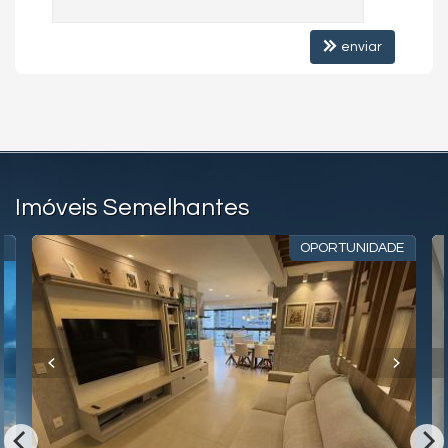
Quiosque Externo
Elevador
enviar
Hall Decorado e Mobiliado
Acessibilidade para PNE
Imóveis Semelhantes
A
OPORTUNIDADE