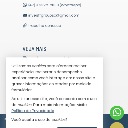
(47) 9.9228-8030 (WhatsApp)
investtgroupsc@gmail.com
trabalhe conosco
VEJA MAIS
receba nosso newsletter
Utilizamos
cookies
para oferecer melhor
indicadores financeiros
experiência, melhorar o desempenho,
analisar como você interage em nosso site e
cadastre seu imóvel
gravar informações coletadas por meio de
imóveis favoritos
formulários.
Ao utilizar esse site, você concorda com o uso
mapa de imóveis
de
cookies
. Para mais informações visite
Política de Privacidade
.
©
2026
CRECI/SC 7179-J
Política de Privacidade
Você aceita o uso de
cookies
?