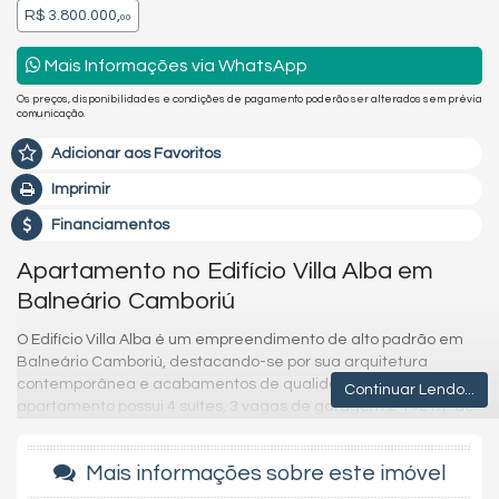
R$ 3.800.000,
00
Mais Informações via WhatsApp
Os preços, disponibilidades e condições de pagamento poderão ser alterados sem prévia
comunicação.
Adicionar aos Favoritos
Imprimir
Financiamentos
Apartamento no Edifício Villa Alba em
Balneário Camboriú
O Edifício Villa Alba é um empreendimento de alto padrão em
Balneário Camboriú, destacando-se por sua arquitetura
contemporânea e acabamentos de qualidade. Este
Continuar Lendo...
apartamento possui 4 suítes, 3 vagas de garagem e 142 m² de
área privativa, oferecendo conforto e privacidade em uma
localização privilegiada, com fácil acesso à praia e a diversas
Mais informações sobre este imóvel
comodidades, como restaurantes e lojas.