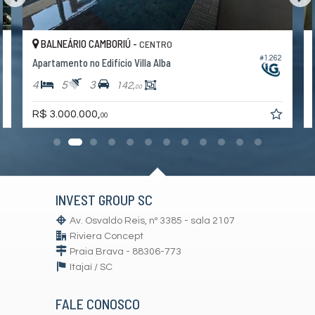
BALNEÁRIO CAMBORIÚ -
CENTRO
3
#1.262
Apartamento no Edifício Villa Alba
4
5
3
142,
00
R$ 3.000.000,
00
INVEST GROUP SC
Av. Osvaldo Reis, nº 3385 - sala 2107
Riviera Concept
Praia Brava - 88306-773
Itajaí /
SC
FALE CONOSCO