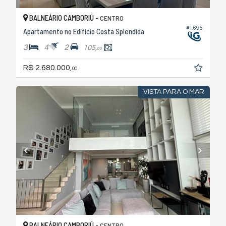
BALNEÁRIO CAMBORIÚ -
CENTRO
#1.695
Apartamento no Edifício Costa Splendida
3
4
2
105,
00
R$ 2.680.000,
00
VISTA PARA O MAR
BALNEÁRIO CAMBORIÚ -
CENTRO