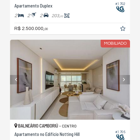
#1.702
Apartamento Duplex
2
2
2
203,
00
R$ 2.500.000,
00
MOBILIADO
BALNEÁRIO CAMBORIÚ -
CENTRO
#1.705
Apartamento no Edifício Notting Hill