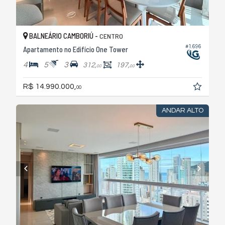
BALNEÁRIO CAMBORIÚ -
CENTRO
#1.696
Apartamento no Edifício One Tower
4
5
3
312,
197,
00
00
R$ 14.990.000,
00
ANDAR ALTO