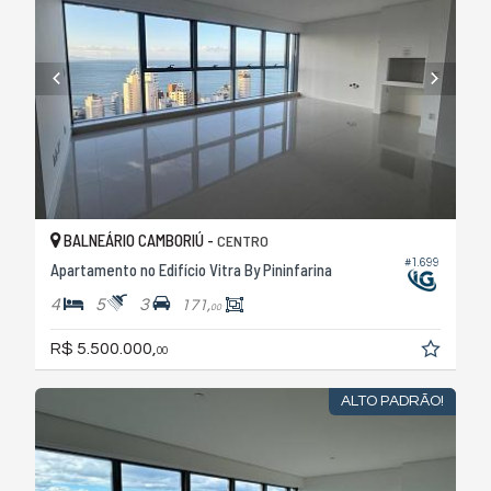
BALNEÁRIO CAMBORIÚ -
CENTRO
#1.699
Apartamento no Edifício Vitra By Pininfarina
4
5
3
171,
00
R$ 5.500.000,
00
ALTO PADRÃO!