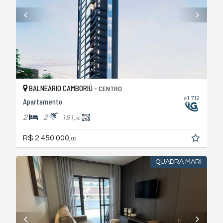
BALNEÁRIO CAMBORIÚ -
CENTRO
#1.712
Apartamento
2
2
151,
00
R$ 2.450.000,
00
QUADRA MAR!