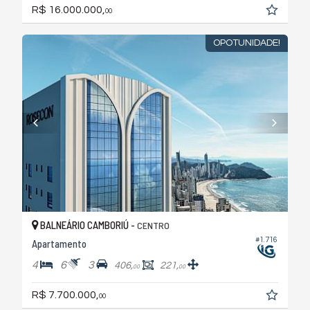
R$ 16.000.000,
00
OPOTUNIDADE!
BALNEÁRIO CAMBORIÚ -
CENTRO
#1.716
Apartamento
4
6
3
406,
221,
00
00
R$ 7.700.000,
00