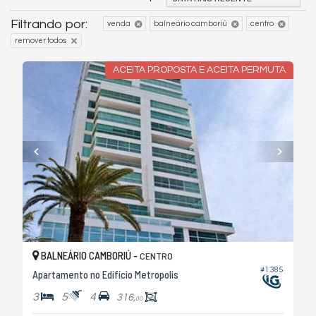
Filtrando por:
venda
balneário camboriú
centro
remover todos
ACEITA PROPOSTA E ACEITA PERMUTA
BALNEÁRIO CAMBORIÚ -
CENTRO
#1.385
Apartamento no Edifício Metropolis
3
5
4
316,
00