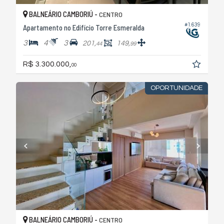
BALNEÁRIO CAMBORIÚ -
CENTRO
#1.639
Apartamento no Edifício Torre Esmeralda
3
4
3
201,
149,
44
99
R$ 3.300.000,
00
OPORTUNIDADE
BALNEÁRIO CAMBORIÚ -
CENTRO