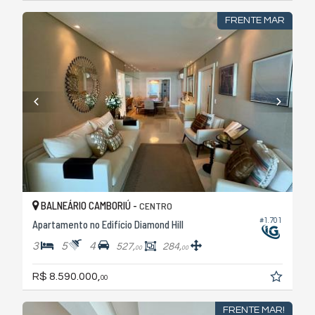
FRENTE MAR
BALNEÁRIO CAMBORIÚ -
CENTRO
#1.701
Apartamento no Edifício Diamond Hill
3
5
4
527,
284,
00
00
R$ 8.590.000,
00
FRENTE MAR!