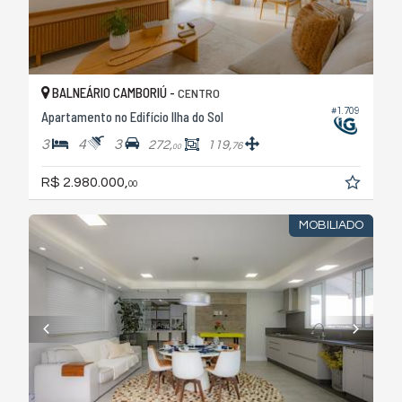
BALNEÁRIO CAMBORIÚ -
CENTRO
#1.709
Apartamento no Edifício Ilha do Sol
3
4
3
272,
119,
76
00
R$ 2.980.000,
00
MOBILIADO