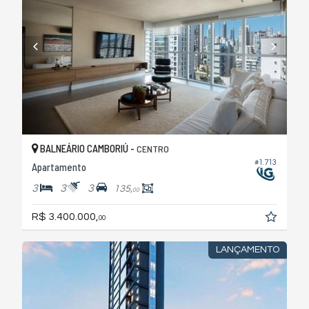
BALNEÁRIO CAMBORIÚ -
CENTRO
#1.713
Apartamento
3
3
3
135,
00
R$ 3.400.000,
00
LANÇAMENTO