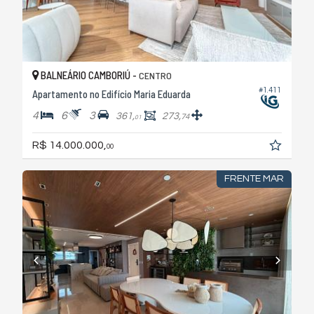
BALNEÁRIO CAMBORIÚ -
CENTRO
#1.411
Apartamento no Edifício Maria Eduarda
4
6
3
361,
273,
74
01
R$ 14.000.000,
00
FRENTE MAR