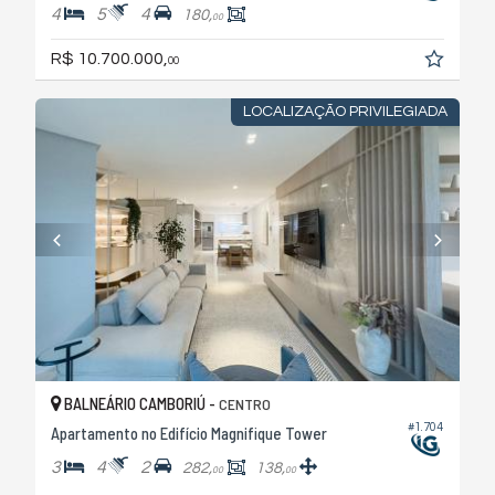
4
5
4
180,
00
R$ 10.700.000,
00
LOCALIZAÇÃO PRIVILEGIADA
BALNEÁRIO CAMBORIÚ -
CENTRO
#1.704
Apartamento no Edifício Magnifique Tower
3
4
2
282,
138,
00
00