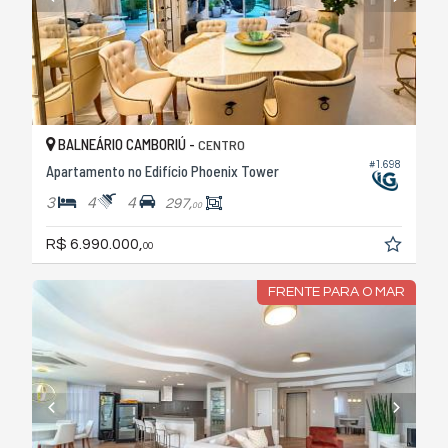
BALNEÁRIO CAMBORIÚ -
CENTRO
#1.698
Apartamento no Edifício Phoenix Tower
3
4
4
297,
00
R$ 6.990.000,
00
FRENTE PARA O MAR