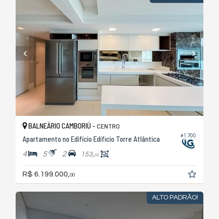
BALNEÁRIO CAMBORIÚ -
CENTRO
#1.700
Apartamento no Edifício Edíficio Torre Atlântica
4
5
2
153,
00
R$ 6.199.000,
00
ALTO PADRÃO!