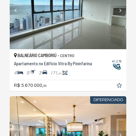
BALNEÁRIO CAMBORIÚ -
CENTRO
#1.276
Apartamento no Edifício Vitra By Pininfarina
4
5
3
171,
00
R$ 5.670.000,
00
DIFERENCIADO