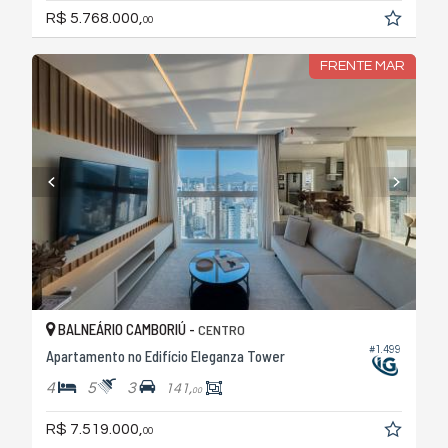
R$ 5.768.000,
00
FRENTE MAR
BALNEÁRIO CAMBORIÚ -
CENTRO
#1.499
Apartamento no Edifício Eleganza Tower
4
5
3
141,
00
R$ 7.519.000,
00