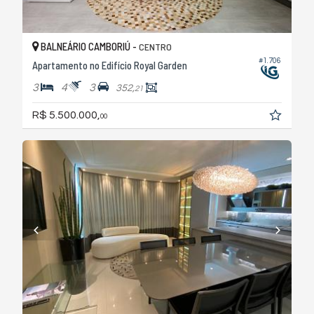
BALNEÁRIO CAMBORIÚ -
CENTRO
#1.706
Apartamento no Edifício Royal Garden
3
4
3
352,
21
R$ 5.500.000,
00