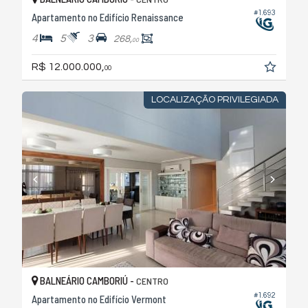
#1.693
Apartamento no Edifício Renaissance
4
5
3
268,
00
R$ 12.000.000,
00
LOCALIZAÇÃO PRIVILEGIADA
BALNEÁRIO CAMBORIÚ -
CENTRO
#1.692
Apartamento no Edifício Vermont