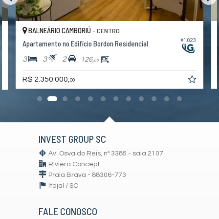
Acessibilidade para PNE
BALNEÁRIO CAMBORIÚ -
CENTRO
#1.023
0
Apartamento no Edifício Bordon Residencial
3
3
2
126,
00
R$ 2.350.000,
00
INVEST GROUP SC
Av. Osvaldo Reis, nº 3385 - sala 2107
Riviera Concept
Praia Brava - 88306-773
Itajaí /
SC
FALE CONOSCO