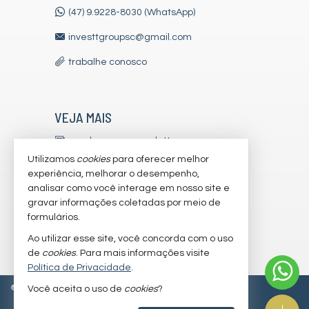
(47) 9.9228-8030 (WhatsApp)
investtgroupsc@gmail.com
trabalhe conosco
VEJA MAIS
receba nosso newsletter
Utilizamos
cookies
para oferecer melhor
indicadores financeiros
experiência, melhorar o desempenho,
analisar como você interage em nosso site e
cadastre seu imóvel
gravar informações coletadas por meio de
imóveis favoritos
formulários.
Ao utilizar esse site, você concorda com o uso
mapa de imóveis
de
cookies
. Para mais informações visite
Política de Privacidade
.
©
2026
CRECI/SC 7179-J
Política de Privacidade
Você aceita o uso de
cookies
?