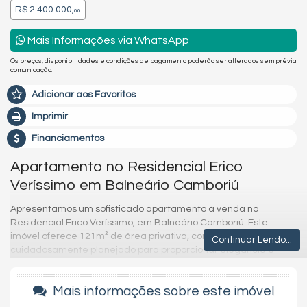
R$ 2.400.000,
00
Mais Informações via WhatsApp
Os preços, disponibilidades e condições de pagamento poderão ser alterados sem prévia
comunicação.
Adicionar aos Favoritos
Imprimir
Financiamentos
Apartamento no Residencial Erico
Veríssimo em Balneário Camboriú
Apresentamos um sofisticado apartamento à venda no
Residencial Erico Veríssimo, em Balneário Camboriú. Este
imóvel oferece 121m² de área privativa, com um design
Continuar Lendo...
cuidadosamente planejado para proporcionar elegância e
conforto. O apartamento conta com três suítes espaçosas,
perfeitas para quem busca privacidade e comodidade. Além
Mais informações sobre este imóvel
disso, possui duas vagas de garagem e está finamente
mobiliado e decorado, pronto para você viver com estilo.