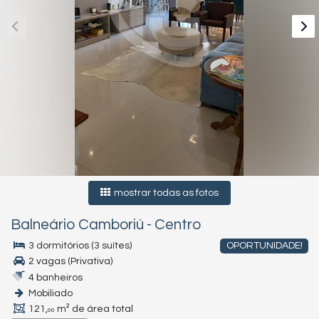
mostrar todas as fotos
Balneário Camboriú
-
Centro
3 dormitórios (3 suítes)
OPORTUNIDADE!
2 vagas (Privativa)
4 banheiros
Mobiliado
121,
m² de área total
00