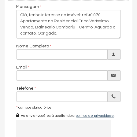
Mensagem
O Residencial Erico Veríssimo oferece uma infraestrutura de
lazer completa, garantindo que seus moradores desfrutem de
uma vida repleta de conveniência e bem-estar. Este é o lugar
ideal para quem deseja viver em um ambiente luxuoso e bem
localizado, em um dos melhores endereços de Balneário
Camboriú.
Nome Completo
Nossa
equipe
de corretores, todos credenciados pelo
CRECI
,
está sempre pronta para atendê-lo e ajudá-lo a encontrar as
opções de imóveis mais indicadas para você. Estamos
comprometidos em fornecer as melhores oportunidades de
Email
investimento em
Balneário Camboriú
e região, garantindo que
você faça negócios com total segurança.
Agende uma visita hoje!
Telefone
Valores sujeitos a alterações sem aviso prévio.
*
campos obrigatórios
Características do Imóvel
Ao enviar você está aceitando a
política de privacidade
.
Ar Condicionado
Churrasqueira
Infra para Ar Split
Decorado