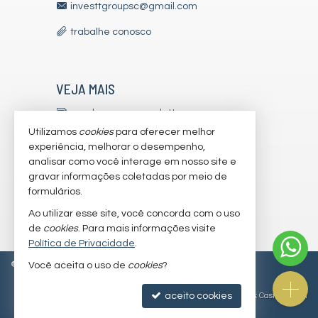
investtgroupsc@gmail.com
trabalhe conosco
VEJA MAIS
receba nosso newsletter
Utilizamos
cookies
para oferecer melhor
indicadores financeiros
experiência, melhorar o desempenho,
analisar como você interage em nosso site e
cadastre seu imóvel
gravar informações coletadas por meio de
imóveis favoritos
formulários.
Ao utilizar esse site, você concorda com o uso
mapa de imóveis
de
cookies
. Para mais informações visite
Política de Privacidade
.
©
2026
CRECI/SC 7179-J
Política de Privacidade
Você aceita o uso de
cookies
?
aceito cookies
Site para imobiliárias
: Castel Digital