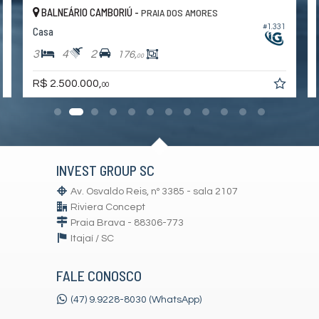
BALNEÁRIO CAMBORIÚ -
PRAIA DOS AMORES
0
#1.331
Casa
3
4
2
176,
00
R$ 2.500.000,
00
INVEST GROUP SC
Av. Osvaldo Reis, nº 3385 - sala 2107
Riviera Concept
Praia Brava - 88306-773
Itajaí /
SC
FALE CONOSCO
(47) 9.9228-8030 (WhatsApp)