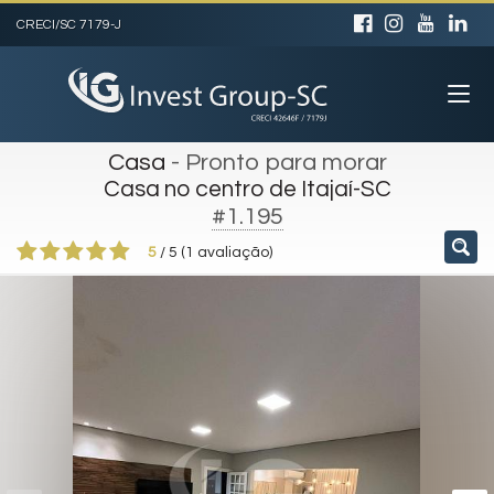
CRECI/SC 7179-J
Casa
- Pronto para morar
Casa no centro de Itajaí-SC
#1.195
5
/
5
(
1
avaliação)