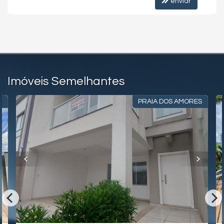
enviar
Imóveis Semelhantes
!
PRAIA DOS AMORES