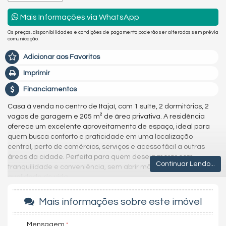
Mais Informações via WhatsApp
Os preços, disponibilidades e condições de pagamento poderão ser alterados sem prévia
comunicação.
Adicionar aos Favoritos
Imprimir
Financiamentos
Casa à venda no centro de Itajaí, com 1 suíte, 2 dormitórios, 2
vagas de garagem e 205 m² de área privativa. A residência
oferece um excelente aproveitamento de espaço, ideal para
quem busca conforto e praticidade em uma localização
central, perto de comércios, serviços e acesso fácil a outras
áreas da cidade. Perfeita para quem deseja morar com
Continuar Lendo...
tranquilidade e conveniência, sem abrir mão do espaço e da
qualidade de vida.
Nossa
equipe
de corretores, todos credenciados pelo
CRECI
,
Mais informações sobre este imóvel
está sempre pronta para atendê-lo e ajudá-lo a encontrar as
opções de imóveis mais adequadas para você. Estamos
comprometidos em fornecer as melhores oportunidades de
Mensagem