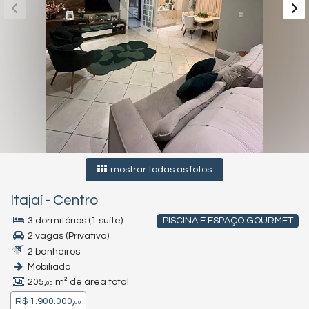
mostrar todas as fotos
Itajaí
-
Centro
3 dormitórios (1 suíte)
PISCINA E ESPAÇO GOURMET
2 vagas (Privativa)
2 banheiros
Mobiliado
205,
m² de área total
00
R$ 1.900.000,
00