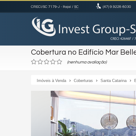
CRECI/SC 7179-J
- Itajaí /
SC
(47)
9.9228-8030
Cobertura no Edifício Mar Bell
(nenhuma avaliação)
Imóveis à Venda
Coberturas
Santa Catarina