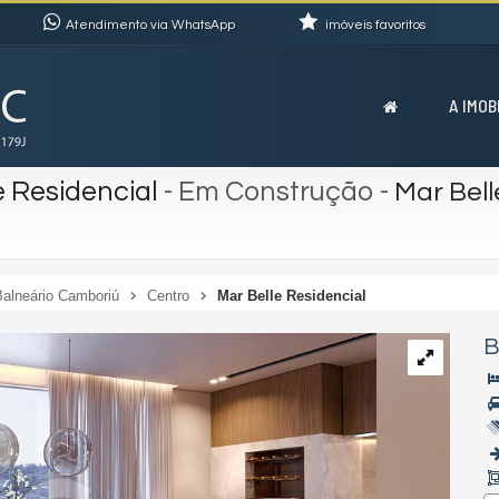
Atendimento via WhatsApp
imóveis favoritos
A IMOB
e Residencial
- Em Construção
-
Mar Bell
Balneário Camboriú
Centro
Mar Belle Residencial
B