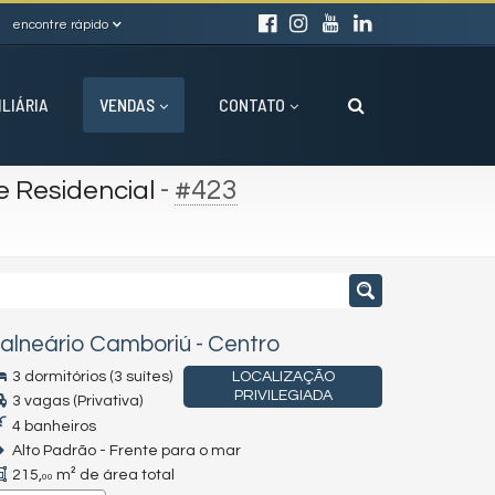
encontre rápido
ILIÁRIA
VENDAS
CONTATO
-
#423
e Residencial
alneário Camboriú
-
Centro
3 dormitórios (3 suítes)
LOCALIZAÇÃO
PRIVILEGIADA
3 vagas (Privativa)
4 banheiros
Alto Padrão - Frente para o mar
215,
m² de área total
00