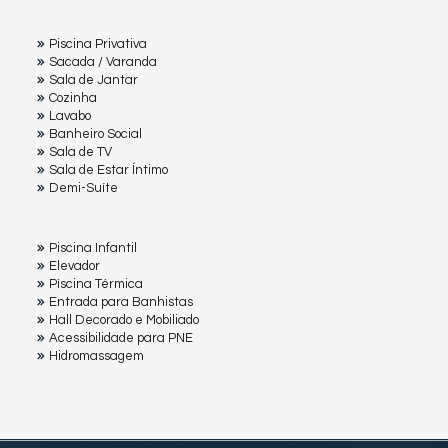
Piscina Privativa
Sacada / Varanda
Sala de Jantar
Cozinha
Lavabo
Banheiro Social
Sala de TV
Sala de Estar Íntimo
Demi-Suíte
Piscina Infantil
Elevador
Pìscina Térmica
Entrada para Banhistas
Hall Decorado e Mobiliado
Acessibilidade para PNE
Hidromassagem