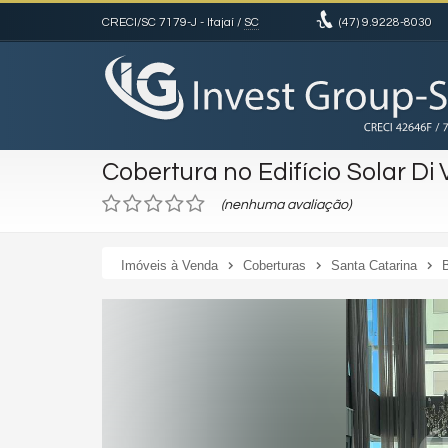
CRECI/SC 7179-J
- Itajaí /
SC
(47)
9.9228-8030
Cobertura no Edifício Solar Di
(nenhuma avaliação)
Imóveis à Venda
Coberturas
Santa Catarina