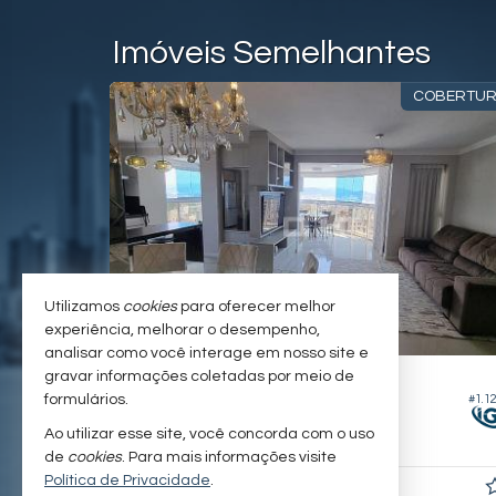
Imóveis Semelhantes
COBERTU
Utilizamos
cookies
para oferecer melhor
experiência, melhorar o desempenho,
analisar como você interage em nosso site e
BALNEÁRIO CAMBORIÚ -
CENTRO
gravar informações coletadas por meio de
formulários.
#1.611
#1.1
Cobertura no Edifício Blue Ocean
Ao utilizar esse site, você concorda com o uso
3
4
3
133,
48
de
cookies
. Para mais informações visite
Política de Privacidade
.
R$ 3.000.000,
00