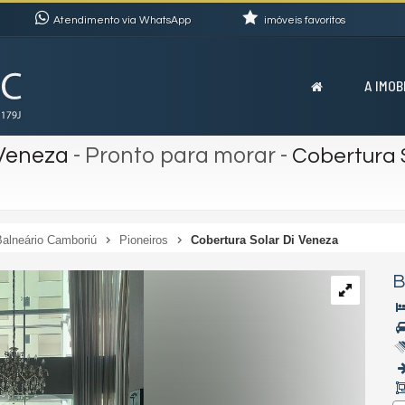
Atendimento via WhatsApp
imóveis favoritos
A IMOB
 Veneza
- Pronto para morar
-
Cobertura 
Balneário Camboriú
Pioneiros
Cobertura Solar Di Veneza
B