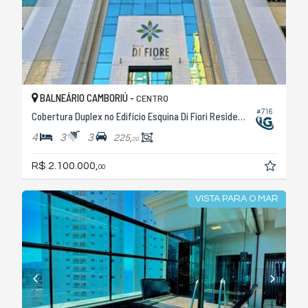
BALNEÁRIO CAMBORIÚ -
CENTRO
#716
Cobertura Duplex no Edifício Esquina Di Fiori Residence
4
3
3
225,
00
R$ 2.100.000,
00
VISTA PARA O MAR