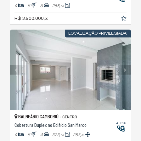
4
5
3
255,
00
R$ 3.900.000,
00
LOCALIZAÇÃO PRIVILEGIADA!
BALNEÁRIO CAMBORIÚ -
CENTRO
#1.026
Cobertura Duplex no Edifício San Marco
4
5
4
323,
253,
00
00