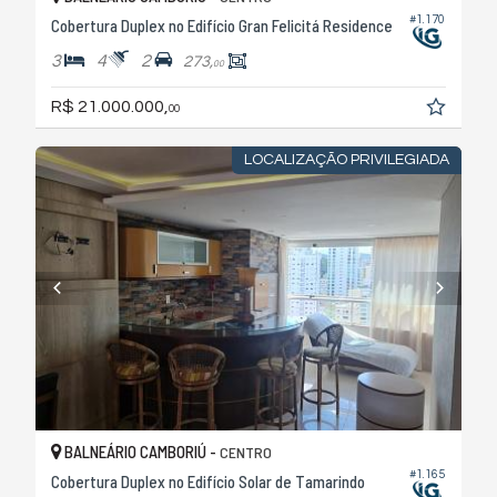
#1.170
Cobertura Duplex no Edifício Gran Felicitá Residence
3
4
2
273,
00
R$ 21.000.000,
00
LOCALIZAÇÃO PRIVILEGIADA
BALNEÁRIO CAMBORIÚ -
CENTRO
#1.165
Cobertura Duplex no Edifício Solar de Tamarindo