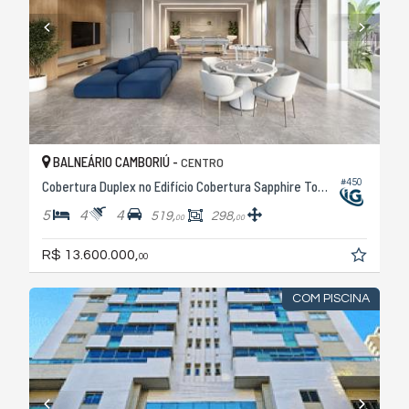
BALNEÁRIO CAMBORIÚ -
CENTRO
#450
Cobertura Duplex no Edifício Cobertura Sapphire Tower
5
4
4
519,
298,
00
00
R$ 13.600.000,
00
COM PISCINA