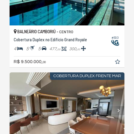
BALNEÁRIO CAMBORIÚ -
CENTRO
#593
Cobertura Duplex no Edifício Grand Royale
4
5
5
477,
300,
00
00
R$ 9.500.000,
00
COBERTURA DUPLEX FRENTE MAR