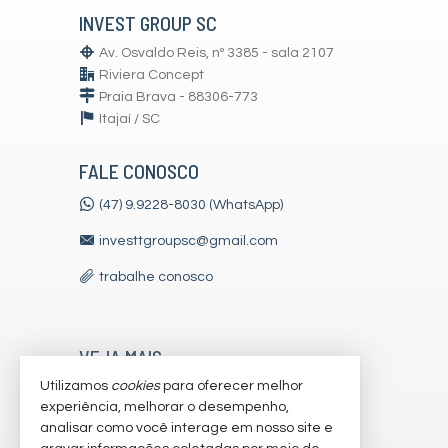
INVEST GROUP SC
Av. Osvaldo Reis, nº 3385 - sala 2107
Riviera Concept
Praia Brava - 88306-773
Itajaí /
SC
FALE CONOSCO
(47) 9.9228-8030 (WhatsApp)
investtgroupsc@gmail.com
trabalhe conosco
VEJA MAIS
Utilizamos
cookies
para oferecer melhor
receba nosso newsletter
experiência, melhorar o desempenho,
indicadores financeiros
analisar como você interage em nosso site e