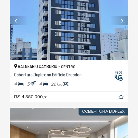
BALNEÁRIO CAMBORIÚ -
CENTRO
#906
Cobertura Duplex no Edifício Dresden
4
5
4
221,
00
R$ 4.350.000,
00
COBERTURA DUPLEX