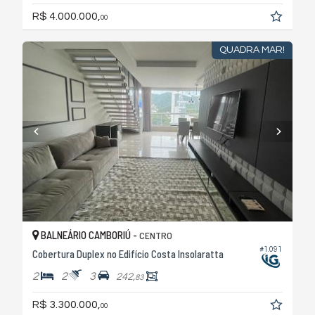
R$ 4.000.000,
00
QUADRA MAR!
BALNEÁRIO CAMBORIÚ -
CENTRO
#1.091
Cobertura Duplex no Edifício Costa Insolaratta
2
2
3
242,
83
R$ 3.300.000,
00