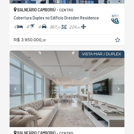
BALNEÁRIO CAMBORIÚ -
CENTRO
#291
Cobertura Duplex no Edifício Dresden Residence
4
4
4
367,
224,
00
00
R$ 3.950.000,
00
VISTA MAR / DUPLEX
BALNEÁRIO CAMBORIÚ -
CENTRO