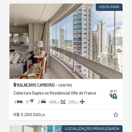
VISTA MAR
BALNEÁRIO CAMBORIÚ -
CENTRO
#632
Cobertura Duplex no Residencial Ville de France
4
5
2
499,
250,
00
00
R$ 5.200.000,
00
LOCALIZAÇÃO PRIVILEGIADA