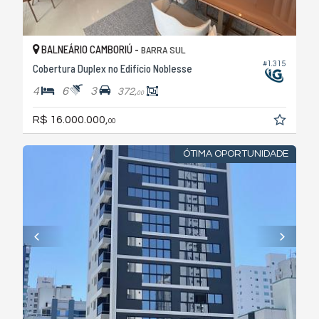
BALNEÁRIO CAMBORIÚ -
BARRA SUL
#1.315
Cobertura Duplex no Edifício Noblesse
4
6
3
372,
00
R$ 16.000.000,
00
ÓTIMA OPORTUNIDADE