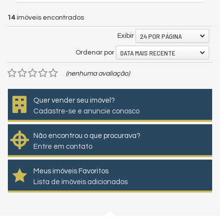
14
imóveis encontrados
24 POR PÁGINA
Exibir
DATA MAIS RECENTE
Ordenar por
(nenhuma avaliação)
Quer vender seu imóvel?
Cadastre-se e anuncie conosco
Não encontrou o que procurava?
Entre em contato
Meus imóveis Favoritos
Lista de imóveis adicionados