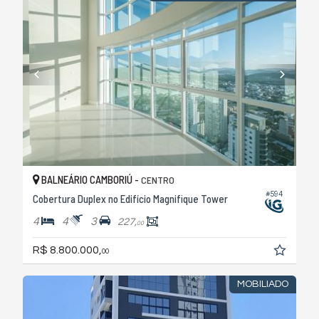
BALNEÁRIO CAMBORIÚ -
CENTRO
#594
Cobertura Duplex no Edifício Magnifique Tower
4
4
3
227,
00
R$ 8.800.000,
00
MOBILIADO