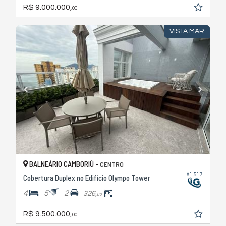
R$ 9.000.000,
00
VISTA MAR
BALNEÁRIO CAMBORIÚ -
CENTRO
#1.517
Cobertura Duplex no Edifício Olympo Tower
4
5
2
326,
00
R$ 9.500.000,
00