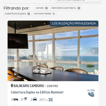
Filtrando por:
venda
balneário camboriú
cobertura duplex
remover todos
LOCALIZAÇÃO PRIVILEGIADA
BALNEÁRIO CAMBORIÚ -
CENTRO
#1.642
Cobertura Duplex no Edifício Illuminati
4
5
3
267,
00