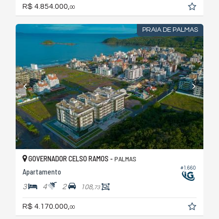
R$ 4.854.000,
00
PRAIA DE PALMAS
GOVERNADOR CELSO RAMOS -
PALMAS
#1.660
Apartamento
3
4
2
108,
73
R$ 4.170.000,
00