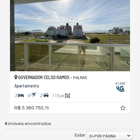
GOVERNADOR CELSO RAMOS -
PALMAS
#1.668
Apartamento
3
4
2
115,
69
R$ 5.360.750,
75
4
imóveis encontrados
24 POR PÁGINA
Exibir