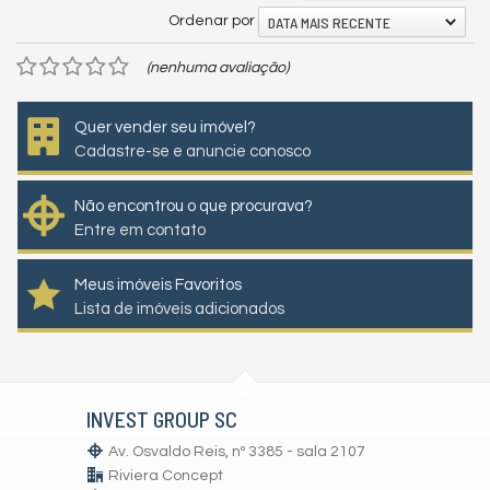
DATA MAIS RECENTE
Ordenar por
(nenhuma avaliação)
Quer vender seu imóvel?
Cadastre-se e anuncie conosco
Não encontrou o que procurava?
Entre em contato
Meus imóveis Favoritos
Lista de imóveis adicionados
INVEST GROUP SC
Av. Osvaldo Reis, nº 3385 - sala 2107
Riviera Concept