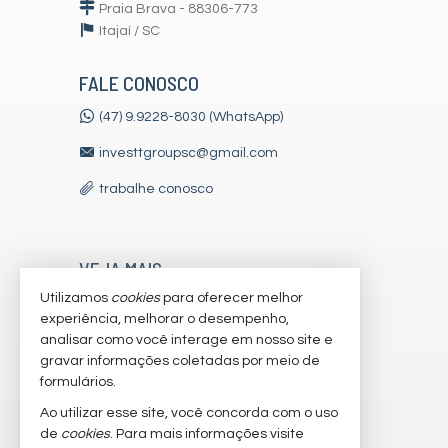
Praia Brava - 88306-773
Itajaí /
SC
FALE CONOSCO
(47) 9.9228-8030 (WhatsApp)
investtgroupsc@gmail.com
trabalhe conosco
VEJA MAIS
Utilizamos
cookies
para oferecer melhor
receba nosso newsletter
experiência, melhorar o desempenho,
indicadores financeiros
analisar como você interage em nosso site e
gravar informações coletadas por meio de
cadastre seu imóvel
formulários.
imóveis favoritos
Ao utilizar esse site, você concorda com o uso
de
cookies
. Para mais informações visite
mapa de imóveis