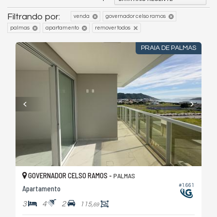
Filtrando por:
venda
governador celso ramos
palmas
apartamento
remover todos
PRAIA DE PALMAS
GOVERNADOR CELSO RAMOS -
PALMAS
#1.661
Apartamento
3
4
2
115,
69