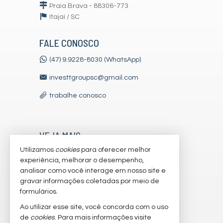
Praia Brava - 88306-773
Itajaí /
SC
FALE CONOSCO
(47) 9.9228-8030 (WhatsApp)
investtgroupsc@gmail.com
trabalhe conosco
VEJA MAIS
Utilizamos
cookies
para oferecer melhor
receba nosso newsletter
experiência, melhorar o desempenho,
indicadores financeiros
analisar como você interage em nosso site e
gravar informações coletadas por meio de
cadastre seu imóvel
formulários.
imóveis favoritos
Ao utilizar esse site, você concorda com o uso
de
cookies
. Para mais informações visite