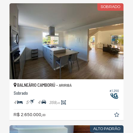
SOBRADO
BALNEÁRIO CAMBORIÚ -
ARIRIBÁ
#1.290
Sobrado
4
5
4
359,
00
R$ 2.650.000,
00
ALTO PADRÃO