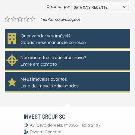
DATA MAIS RECENTE
Ordenar por
(nenhuma avaliação)
Quer vender seu imóvel?
Cadastre-se e anuncie conosco
Não encontrou o que procurava?
Entre em contato
Meus imóveis Favoritos
Lista de imóveis adicionados
INVEST GROUP SC
Av. Osvaldo Reis, nº 3385 - sala 2107
Riviera Concept