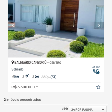
BALNEÁRIO CAMBORIÚ -
CENTRO
#1.208
Sobrado
4
3
3
380,
00
R$ 5.500.000,
00
2
imóveis encontrados
24 POR PÁGINA
Exibir