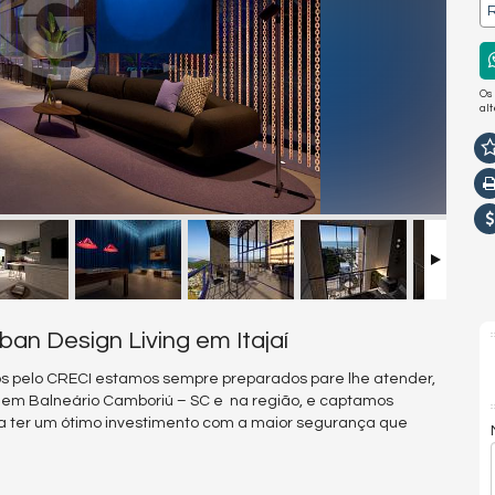
R
Os
al
an Design Living em Itajaí
s pelo CRECI estamos sempre preparados pare lhe atender,
s em Balneário Camboriú – SC e na região, e captamos
a ter um ótimo investimento com a maior segurança que