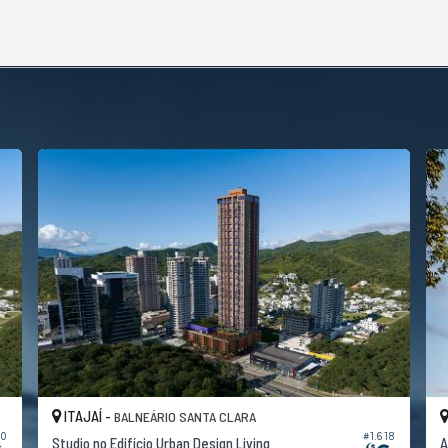
ITAJAÍ -
BALNEÁRIO SANTA CLARA
20
#1.618
Studio no Edifício Urban Design Living
A