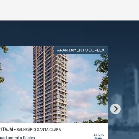
APARTAMENTO DUPLEX
ITAJAÍ -
BALNEÁRI
BALNEÁRIO SANTA CLARA
#1.605
partamento Duplex
Apartamento