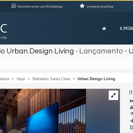
Atendimento via WhatsApp
imóveis favoritos
A IMOB
o Urban Design Living
- Lançamento
-
U
tarina
Itajaí
Balneário Santa Clara
Urban Design Living
I