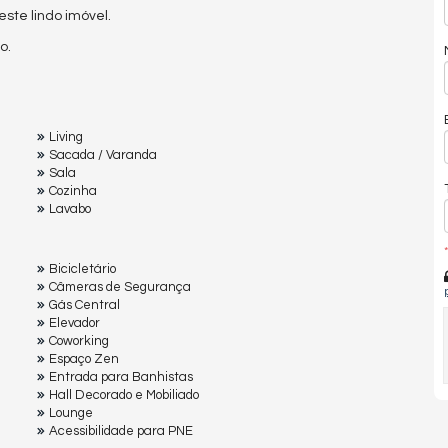
te lindo imóvel.
o.
Living
Sacada / Varanda
Sala
Cozinha
Lavabo
*
Bicicletário
Câmeras de Segurança
Gás Central
Elevador
Coworking
Espaço Zen
Entrada para Banhistas
Hall Decorado e Mobiliado
Lounge
Acessibilidade para PNE