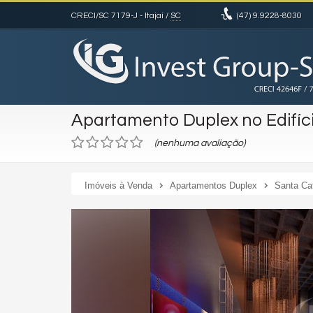
CRECI/SC 7179-J
- Itajaí /
SC
(47)
9.9228-8030
Apartamento Duplex no Edifíci
(nenhuma avaliação)
Imóveis à Venda
Apartamentos Duplex
Santa Ca