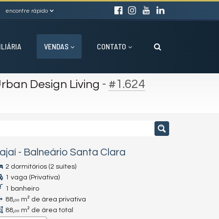
encontre rápido
ILIÁRIA
VENDAS
CONTATO
-
#1.624
rban Design Living
tajaí
-
Balneário Santa Clara
2 dormitórios (2 suítes)
1 vaga (Privativa)
1 banheiro
88,
m² de área privativa
00
88,
m² de área total
00